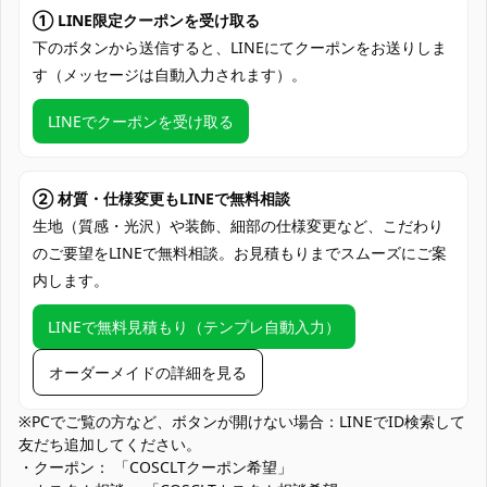
セット内容
髪飾り、ドレス、手袋、マント、装飾品
① LINE限定クーポンを受け取る
加工に7～15営業日、配送に5～7営業日
下のボタンから送信すると、LINEにてクーポンをお送りしま
発送予定
（※土日祝除く）、合計で12～22営業日程
す（メッセージは自動入力されます）。
度でお届け
LINEでクーポンを受け取る
クレジットカード（VISA、Master、JCB、
支払い方法
Discover、AMERICAN EXPRESS）、
PayPal、銀行振込
② 材質・仕様変更もLINEで無料相談
アニメ系コスプレイベント、コミケ・同人
生地（質感・光沢）や装飾、細部の仕様変更など、こだわり
即売会、キャラクター撮影会、スタジオ撮
使用場所
のご要望をLINEで無料相談。お見積もりまでスムーズにご案
影、ハロウィン仮装、テーマパーク仮装デ
内します。
ー、アイカツ！オフ会・交流会
コスプレ愛好家、アニメや漫画、ゲームフ
LINEで無料見積もり（テンプレ自動入力）
コスプレ対象
ァン、出演者
オーダーメイドの詳細を見る
他の衣類と同じく、清潔に乾燥を保ち、鋭
収納方法
い物によっての破れを避けてください。
※PCでご覧の方など、ボタンが開けない場合：LINEでID検索して
友だち追加してください。
商品状態
新品未使用
・クーポン： 「COSCLTクーポン希望」