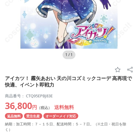
1
/
1
アイカツ！ 霧矢あおい 天の川コズミックコーデ 高再現で
快適、イベント即戦力
商品番号： CTQ95EPBJ83E
36,800
円
送料無料
（税込）
返品無料
受注生産
オーダーメイド対応
納期：加工時間：７－１５日、配送時間：５－７日。（※土日・祝日を除
く）