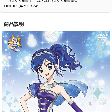
・カスタム相談： 「COSCLTカスタム相談希望」
淡・濃色の組み合わせ：濃色パーツはこすれで色移りの可能性が
LINE ID（@600rcvvo）
あります。着用前に目立たない箇所で確認し、保管は通気の良い
場所で色分けして行うと安心です。
商品説明