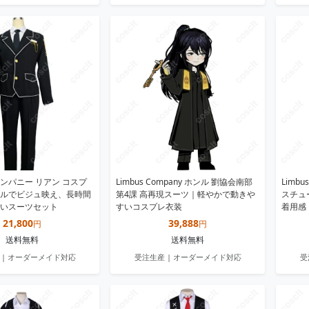
ンパニー リアン コスプ
Limbus Company ホンル 劉協会南部
Limb
ルでビジュ映え、長時間
第4課 高再現スーツ｜軽やかで動きや
スチュ
いスーツセット
すいコスプレ衣装
着用感
21,800
39,888
円
円
送料無料
送料無料
 | オーダーメイド対応
受注生産 | オーダーメイド対応
受