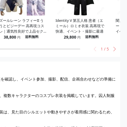
ズールレーン ラフィーII う
Identity V 第五人格 患者（エ
闇ノシ
うとビジーデー 高再現コス
ミール）ロミオ衣装 高再現で
ー IN
レ｜通気性良好で上品セク
快適、イベント・撮影に最適
イベン
ー、撮影映え
38,800
29,800
4
送料無料
送料無料
円
円
1
/
5
衣装を確認し、イベント参加、撮影、配信、企画合わせなどの準備に
、複数キャラクターのコスプレ衣装を掲載しています。囚人制服
装は、見た目のシルエットや動きやすさが着用感に関わるため、