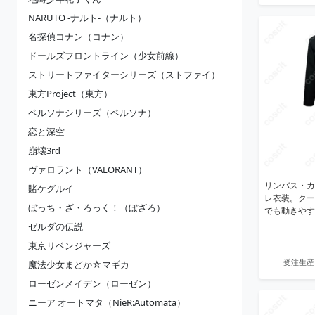
NARUTO -ナルト-（ナルト）
名探偵コナン（コナン）
ドールズフロントライン（少女前線）
ストリートファイターシリーズ（ストファイ）
東方Project（東方）
ペルソナシリーズ（ペルソナ）
恋と深空
崩壊3rd
ヴァロラント（VALORANT）
リンバス・カ
賭ケグルイ
レ衣装。クー
ぼっち・ざ・ろっく！（ぼざろ）
でも動きやす
ゼルダの伝説
東京リベンジャーズ
受注生産
魔法少女まどか☆マギカ
ローゼンメイデン（ローゼン）
ニーア オートマタ（NieR:Automata）