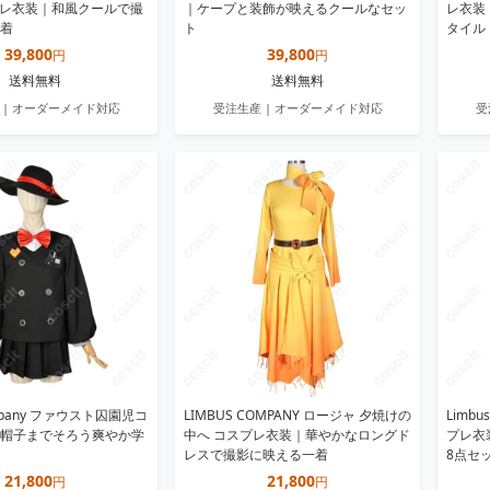
スプレ衣装｜和風クールで撮
｜ケープと装飾が映えるクールなセッ
レ衣装
着
ト
タイル
39,800
39,800
円
円
送料無料
送料無料
 | オーダーメイド対応
受注生産 | オーダーメイド対応
受
ompany ファウスト囚園児コ
LIMBUS COMPANY ロージャ 夕焼けの
Limb
帽子までそろう爽やか学
中へ コスプレ衣装｜華やかなロングド
プレ衣
レスで撮影に映える一着
8点セ
21,800
21,800
円
円