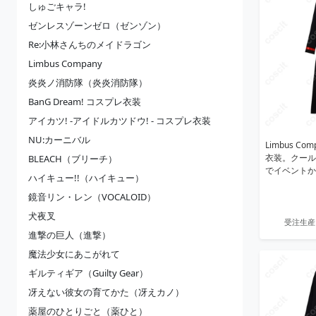
しゅごキャラ!
ゼンレスゾーンゼロ（ゼンゾン）
Re:小林さんちのメイドラゴン
Limbus Company
炎炎ノ消防隊（炎炎消防隊）
BanG Dream! コスプレ衣装
アイカツ! -アイドルカツドウ! - コスプレ衣装
NU:カーニバル
Limbus C
衣装。クール
BLEACH（ブリーチ）
でイベントか
ハイキュー!!（ハイキュー）
鏡音リン・レン（VOCALOID）
犬夜叉
受注生産
進撃の巨人（進撃）
魔法少女にあこがれて
ギルティギア（Guilty Gear）
冴えない彼女の育てかた（冴えカノ）
薬屋のひとりごと（薬ひと）