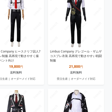
us Company ヒースクリフ囚人7
Limbus Company グレゴール・ザムザ
レ制服 高再現で動きやすく撮
コスプレ衣装 高再現で動きやすい戦闘
ベント向け
制服
19,800
21,800
円
円
送料無料
送料無料
注生産 | オーダーメイド対応
受注生産 | オーダーメイド対応