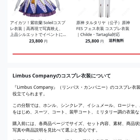
アイカツ！紫吹蘭 Soleilコスプ
原神 タルタリヤ（公子）原神
レ衣装｜高再現で写真映え、
FES フェス衣装 コスプレ衣装
上品シルエットでイベントに
｜Childe・Tartaglia対応
最適
23,800
25,800
送料無料
円
円
Limbus Companyのコスプレ衣装について
『Limbus Company』（リンバス・カンパニー）のコ
役立てられます。
この分類では、ホンル、シンクレア、イシュメール、ロージャ、
をはじめ、スーツ、コート、装甲コート、ミリタリー調の衣装な
購入前には、各商品ページでサイズ、セット内容、素材、商品状
写真や商品説明を見比べて選ぶと安心です。