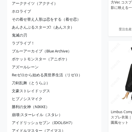
方Ver. コ
アークナイツ（アクナイ）
影に映える一
ホロライブ
その着せ替え人形は恋をする（着せ恋）
あんさんぶるスターズ!（あんスタ）
受注生産
鬼滅の刃
ラブライブ！
ブルーアーカイブ（Blue Archive）
ポケットモンスター（アニポケ）
アズールレーン
Re:ゼロから始める異世界生活（リゼロ）
刀剣乱舞（とうらぶ）
文豪ストレイドッグス
ヒプノシスマイク
勝利の女神（NIKKE）
Limbus C
崩壊:スターレイル（スタレ）
スプレ衣装｜
アイドリッシュセブン（IDOLiSH7）
園風セット
アイドルマスター（アイマス）