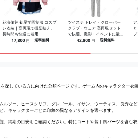
花海佑芽 初星学園制服 コスプ
ツイステ トレイ・クローバー
ア
レ衣装｜高再現で撮影映え、
クラブ・ウェア 高再現セット
と
長時間も快適に着用
で快適、撮影・イベントに最
プ
適
シ
17,800
42,800
送料無料
送料無料
円
円
スプレ衣装を探している方に向けた分類ページです。ゲーム内のキャラクター
ムルソー、ヒースクリフ、グレゴール、イサン、ウーティス、良秀など
ど、キャラクターごとに印象の異なるデザインを選べます。
態、納期の目安をご確認ください。特にコートや装甲風パーツを含む衣