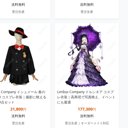
送料無料
送料無料
受注生産
受注生産
us Company イシュメール 春の
Limbus Company ドルシネア コスプ
3 コスプレ衣装｜撮影に映える
レ衣装｜高再現で写真映え、イベント
9点セット
にも最適
21,800
177,300
円
円
送料無料
送料無料
受注生産
受注生産 | オーダーメイド対応