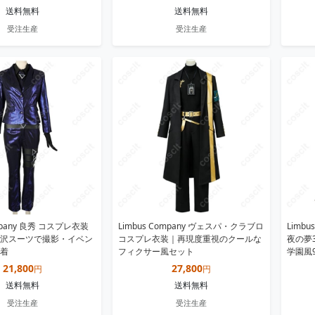
送料無料
送料無料
受注生産
受注生産
ompany 良秀 コスプレ衣装
Limbus Company ヴェスパ・クラブロ
Limb
沢スーツで撮影・イベン
コスプレ衣装｜再現度重視のクールな
夜の夢
着
フィクサー風セット
学園風
21,800
27,800
円
円
送料無料
送料無料
受注生産
受注生産