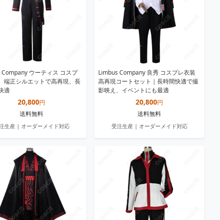
us Company ウーティス コスプ
Limbus Company 良秀 コスプレ衣装
。端正シルエットで高再現、長
高再現コートセット｜長時間快適で撮
快適
影映え、イベントにも最適
20,800
20,800
円
円
送料無料
送料無料
注生産 | オーダーメイド対応
受注生産 | オーダーメイド対応