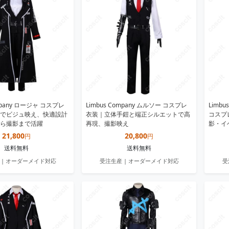
ompany ロージャ コスプレ
Limbus Company ムルソー コスプレ
Limb
でビジュ映え、快適設計
衣装｜立体手鎧と端正シルエットで高
コスプ
ら撮影まで活躍
再現、撮影映え
影・イ
21,800
20,800
円
円
送料無料
送料無料
 | オーダーメイド対応
受注生産 | オーダーメイド対応
受