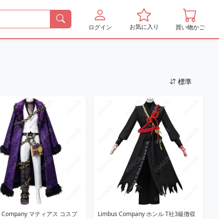
お気に入り
ログイン
買い物かご
標準
us Company マティアス コスプ
Limbus Company ホンル T社3級徴収