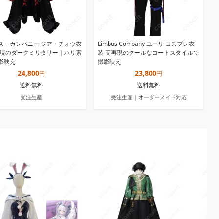
ス・カンパニー ジア・チォウ衣
Limbus Company ユーリ コスプレ衣
再現のダークミリタリー｜ハリ素
装 高再現のクールなコートスタイルで
影映え
撮影映え
24,800
23,800
円
円
送料無料
送料無料
受注生産
受注生産 | オーダーメイド対応