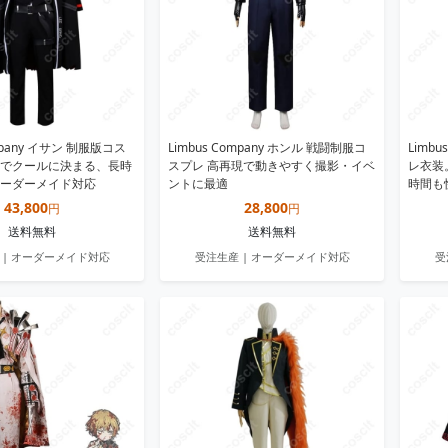
ompany イサン 制服版コス
Limbus Company ホンル 戦闘制服コ
Limb
でクールに決まる、長時
スプレ 高再現で動きやすく撮影・イベ
レ衣装
ーダーメイド対応
ントに最適
時間も
43,800
28,800
円
円
送料無料
送料無料
 | オーダーメイド対応
受注生産 | オーダーメイド対応
受