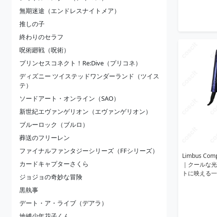
無期迷途（エンドレスナイトメア）
推しの子
終わりのセラフ
呪術廻戦（呪術）
プリンセスコネクト！Re:Dive（プリコネ）
ディズニー ツイステッドワンダーランド（ツイス
テ）
ソードアート・オンライン（SAO）
新世紀エヴァンゲリオン（エヴァンゲリオン）
ブルーロック（ブルロ）
葬送のフリーレン
ファイナルファンタジーシリーズ（FFシリーズ）
Limbus C
カードキャプターさくら
｜クールな光
トに映える一
ジョジョの奇妙な冒険
黒執事
デート・ア・ライブ（デアラ）
地縛少年花子くん