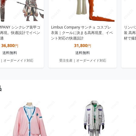
OMPANY シンクレア装甲コ
Limbus Company サンチョ コスプレ
リンバ
再現。快適設計でイベン
衣装｜クールに決まる高再現度、イベ
装 高
適
ント対応の快適設計
材で撮
36,800
31,800
円
円
送料無料
送料無料
 | オーダーメイド対応
受注生産 | オーダーメイド対応
品