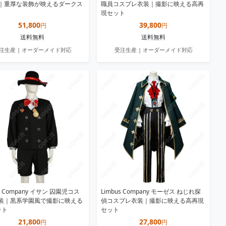
｜重厚な装飾が映えるダークス
職員コスプレ衣装｜撮影に映える高再
現セット
51,800
39,800
円
円
送料無料
送料無料
注生産 | オーダーメイド対応
受注生産 | オーダーメイド対応
us Company イサン 囚園児コス
Limbus Company モーゼス ねじれ探
装｜黒系学園風で撮影に映える
偵コスプレ衣装｜撮影に映える高再現
ット
セット
21,800
27,800
円
円