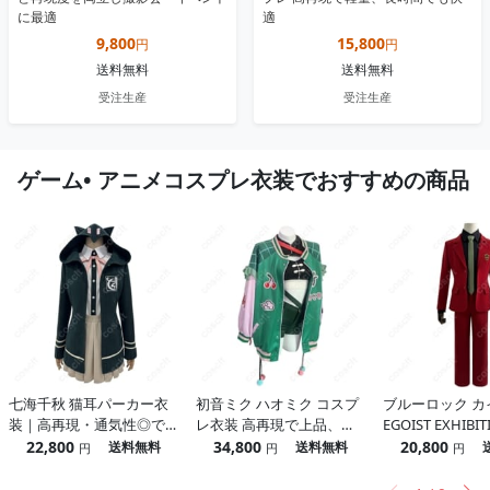
に最適
適
9,800
15,800
円
円
送料無料
送料無料
受注生産
受注生産
ゲーム• アニメコスプレ衣装でおすすめの商品
七海千秋 猫耳パーカー衣
初音ミク ハオミク コスプ
ブルーロック カ
装｜高再現・通気性◎で
レ衣装 高再現で上品、撮
EGOIST EXHIB
長時間イベントも快適
影とイベントに最適｜
ーツ｜高再現・
22,800
34,800
20,800
送料無料
送料無料
円
円
円
COSCLT
え・着脱ラクの