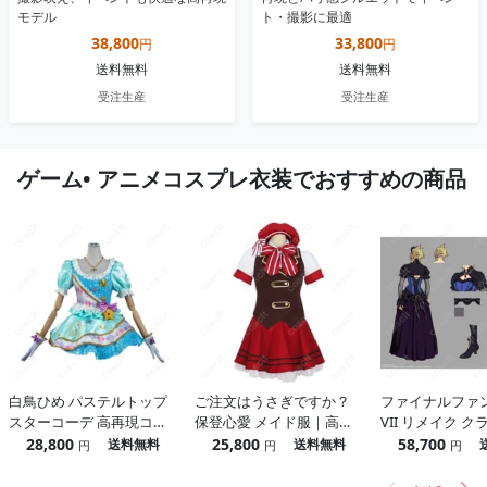
モデル
ト・撮影に最適
38,800
33,800
円
円
送料無料
送料無料
受注生産
受注生産
ゲーム• アニメコスプレ衣装でおすすめの商品
白鳥ひめ パステルトップ
ご注文はうさぎですか？
ファイナルファ
スターコーデ 高再現コス
保登心愛 メイド服｜高再
VII リメイク 
プレドレス｜撮影映えと
現で長時間快適、イベン
衣装 コスプレ｜
28,800
25,800
58,700
送料無料
送料無料
円
円
円
快適さを両立
ト＆撮影に最適
きやすさで撮影
ントまで