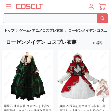
トップ
ゲーム• アニメコスプレ衣装
ローゼンメイデン コスプレ衣装
ローゼンメイデン コスプレ衣装
標準
翠星石 通常衣装 コスプレ｜上品で
真紅 20周年記念コスプレ衣装｜高
撮影映え、イベントも快適な高再現
再現とハリ感シルエットでイベン