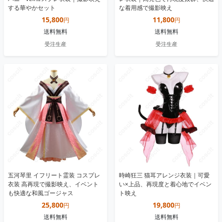
する華やかセット
な着用感で撮影映え
15,800
11,800
円
円
送料無料
送料無料
受注生産
受注生産
五河琴里 イフリート霊装 コスプレ
時崎狂三 猫耳アレンジ衣装｜可愛
衣装 高再現で撮影映え、イベント
い×上品、再現度と着心地でイベン
も快適な和風ゴージャス
ト映え
25,800
19,800
円
円
送料無料
送料無料