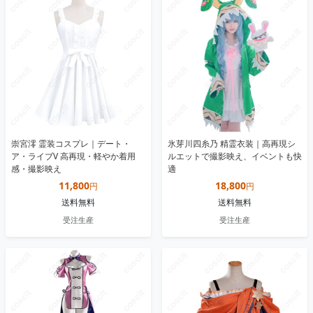
崇宮澪 霊装コスプレ｜デート・
氷芽川四糸乃 精霊衣装｜高再現シ
ア・ライブV 高再現・軽やか着用
ルエットで撮影映え、イベントも快
感・撮影映え
適
11,800
18,800
円
円
送料無料
送料無料
受注生産
受注生産