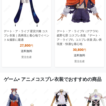
デート・ア・ライブ 星宮六喰 コス
デート・ア・ライブV（デアラV）
プレ衣装｜高再現と着心地でイベン
鏡野七罪 コスプレ衣装 『デート・
ト＆撮影に最適
ア・ライブV』コスプレ衣装 高い再
現度・快適な着心地
27,800
円
30,800
円
送料無料
送料無料
受注生産
受注生産
ゲーム• アニメコスプレ衣装でおすすめの商品