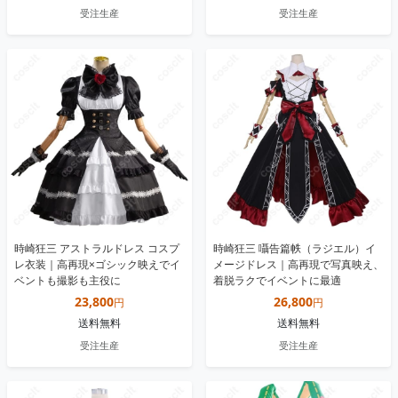
受注生産
受注生産
時崎狂三 アストラルドレス コスプ
時崎狂三 囁告篇帙（ラジエル）イ
レ衣装｜高再現×ゴシック映えでイ
メージドレス｜高再現で写真映え、
ベントも撮影も主役に
着脱ラクでイベントに最適
23,800
26,800
円
円
送料無料
送料無料
受注生産
受注生産