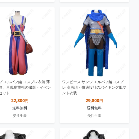
プ エルバフ編 コスプレ衣装 薄
ワンピース サンジ エルバフ編コスプ
適、再現度重視の撮影・イベン
レ 高再現・快適設計のバイキング風マ
セット
ント衣装
22,800
29,800
円
円
送料無料
送料無料
受注生産
受注生産