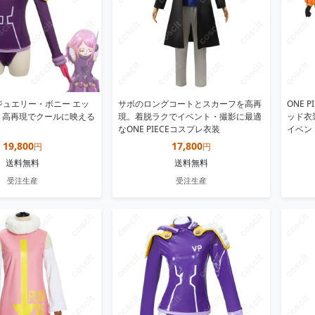
CE ジュエリー・ボニー エッ
サボのロングコートとスカーフを高再
ONE P
 高再現でクールに映える
現。着脱ラクでイベント・撮影に最適
ッド衣
なONE PIECEコスプレ衣装
イベン
19,800
17,800
円
円
送料無料
送料無料
受注生産
受注生産