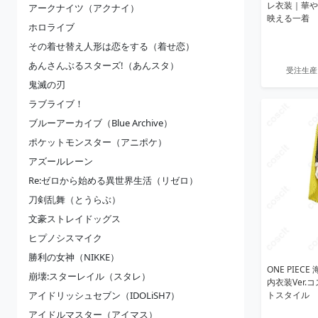
レ衣装｜華や
アークナイツ（アクナイ）
映える一着
ホロライブ
その着せ替え人形は恋をする（着せ恋）
あんさんぶるスターズ!（あんスタ）
受注生産
鬼滅の刃
ラブライブ！
ブルーアーカイブ（Blue Archive）
ポケットモンスター（アニポケ）
アズールレーン
Re:ゼロから始める異世界生活（リゼロ）
刀剣乱舞（とうらぶ）
文豪ストレイドッグス
ヒプノシスマイク
勝利の女神（NIKKE）
ONE PIEC
崩壊:スターレイル（スタレ）
内衣装Ver
アイドリッシュセブン（IDOLiSH7）
トスタイル
アイドルマスター（アイマス）