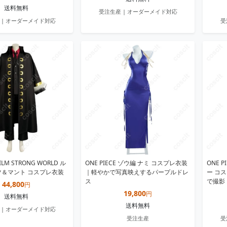
送料無料
受注生産 | オーダーメイド対応
 | オーダーメイド対応
受
FILM STRONG WORLD ル
ONE PIECE ゾウ編 ナミ コスプレ衣装
ONE 
ツ＆マント コスプレ衣装
｜軽やかで写真映えするパープルドレ
ー コ
ス
で撮影
44,800
円
19,800
円
送料無料
送料無料
 | オーダーメイド対応
受注生産
受