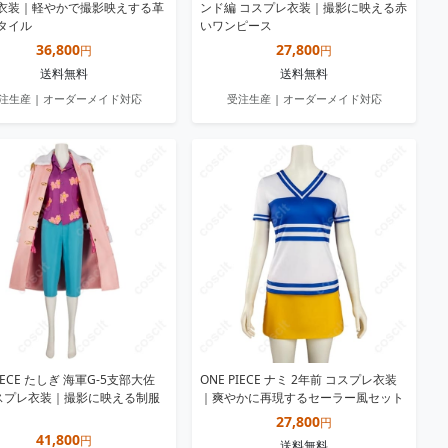
衣装｜軽やかで撮影映えする革
ンド編 コスプレ衣装｜撮影に映える赤
タイル
いワンピース
36,800
27,800
円
円
送料無料
送料無料
注生産 | オーダーメイド対応
受注生産 | オーダーメイド対応
PIECE たしぎ 海軍G-5支部大佐
ONE PIECE ナミ 2年前 コスプレ衣装
.コスプレ衣装｜撮影に映える制服
｜爽やかに再現するセーラー風セット
27,800
円
41,800
円
送料無料