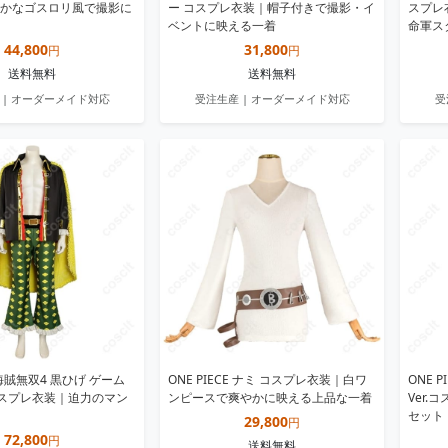
かなゴスロリ風で撮影に
ー コスプレ衣装｜帽子付きで撮影・イ
スプレ
ベントに映える一着
命軍ス
44,800
31,800
円
円
送料無料
送料無料
 | オーダーメイド対応
受注生産 | オーダーメイド対応
受
E 海賊無双4 黒ひげ ゲーム
ONE PIECE ナミ コスプレ衣装｜白ワ
ONE 
.コスプレ衣装｜迫力のマン
ンピースで爽やかに映える上品な一着
Ver
セット
29,800
円
72,800
円
送料無料