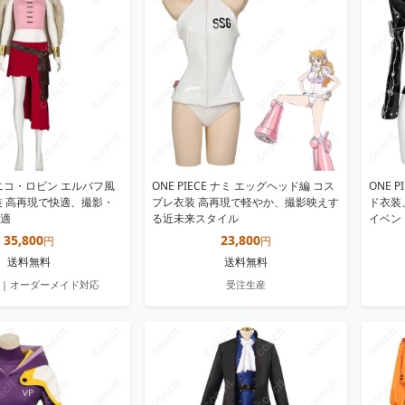
CE ニコ・ロビン エルバフ風
ONE PIECE ナミ エッグヘッド編 コス
ONE 
装 高再現で快適、撮影・
プレ衣装 高再現で軽やか、撮影映えす
ド衣装
適
る近未来スタイル
イベン
35,800
23,800
円
円
送料無料
送料無料
 | オーダーメイド対応
受注生産