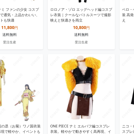
E ナミ ファンの少女 コスプ
ロロノア・ゾロ エッグヘッド編コスプ
ベロ・
で通気・上品かわいい、
レ衣装｜クールなバトルスーツで撮影
装 高
トも快適
映えと快適さを両立
え
11,800
10,800
円
円
送料無料
送料無料
受注生産
受注生産
CE 菊の丞（お菊）ワノ国衣装
ONE PIECE ナミ エルバフ編コスプレ
ニコ・
再現で軽やか、イベントも
衣装。軽やかで動きやすく高再現、イ
スプレ