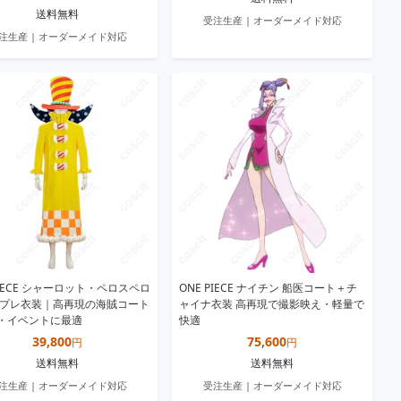
送料無料
受注生産 | オーダーメイド対応
注生産 | オーダーメイド対応
PIECE シャーロット・ペロスペロ
ONE PIECE ナイチン 船医コート＋チ
スプレ衣装｜高再現の海賊コート
ャイナ衣装 高再現で撮影映え・軽量で
・イベントに最適
快適
39,800
75,600
円
円
送料無料
送料無料
注生産 | オーダーメイド対応
受注生産 | オーダーメイド対応