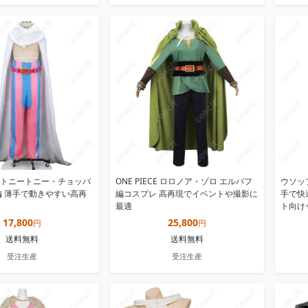
トニートニー・チョッパ
ONE PIECE ロロノア・ゾロ エルバフ
ウソッ
編 薄手で動きやすい高再
編コスプレ 高再現でイベントや撮影に
手で快
最適
ト向け
17,800
25,800
円
円
送料無料
送料無料
受注生産
受注生産