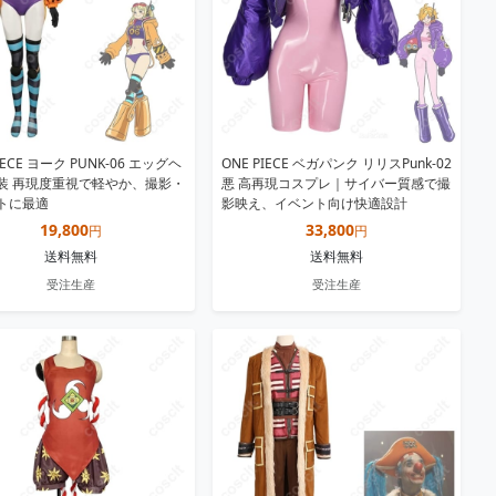
IECE ヨーク PUNK-06 エッグヘ
ONE PIECE ベガパンク リリスPunk-02
装 再現度重視で軽やか、撮影・
悪 高再現コスプレ｜サイバー質感で撮
トに最適
影映え、イベント向け快適設計
19,800
33,800
円
円
送料無料
送料無料
受注生産
受注生産