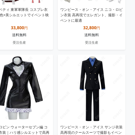
ベティ 東軍軍隊長 コスプレ衣
ワンピース・オン・アイス ニコ・ロビ
発色×美シルエットでイベント映
ン衣装 高再現でエレガント、撮影・イ
ベントに最適
33,800
32,800
円
円
送料無料
送料無料
受注生産
受注生産
ロビン ウォーターセブン編 コ
ワンピース・オン・アイス サンジ衣装
衣装｜ハリ感シルエットで高再
高再現のクールスーツで撮影もイベン