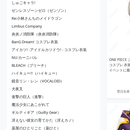
しゅごキャラ!
ゼンレスゾーンゼロ（ゼンゾン）
Re:小林さんちのメイドラゴン
Limbus Company
炎炎ノ消防隊（炎炎消防隊）
BanG Dream! コスプレ衣装
アイカツ! -アイドルカツドウ! - コスプレ衣装
NU:カーニバル
ONE PIE
コスプレ 衣
BLEACH（ブリーチ）
イベントに最
ハイキュー!!（ハイキュー）
鏡音リン・レン（VOCALOID）
犬夜叉
受注生産
進撃の巨人（進撃）
魔法少女にあこがれて
ギルティギア（Guilty Gear）
冴えない彼女の育てかた（冴えカノ）
薬屋のひとりごと（薬ひと）