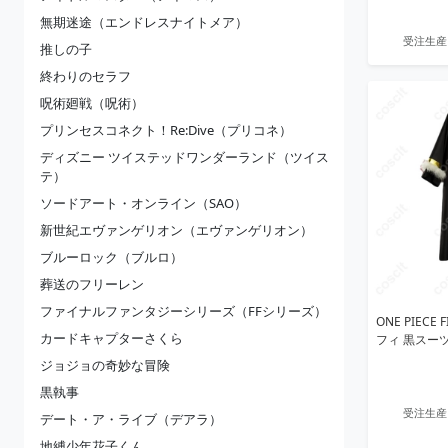
無期迷途（エンドレスナイトメア）
受注生産
推しの子
終わりのセラフ
呪術廻戦（呪術）
プリンセスコネクト！Re:Dive（プリコネ）
ディズニー ツイステッドワンダーランド（ツイス
テ）
ソードアート・オンライン（SAO）
新世紀エヴァンゲリオン（エヴァンゲリオン）
ブルーロック（ブルロ）
葬送のフリーレン
ファイナルファンタジーシリーズ（FFシリーズ）
ONE PIECE 
カードキャプターさくら
フィ 黒スー
ジョジョの奇妙な冒険
黒執事
受注生産
デート・ア・ライブ（デアラ）
地縛少年花子くん