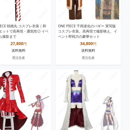
PIECE 戦桃丸 コスプレ衣装｜和
ONE PIECE 千両道化のバギー 実写版
エットで高再現・通気性◎ イベ
コスプレ衣装。高再現で撮影映え、イ
ら撮影まで
ベント即戦力の豪華セット
27,800
34,800
円
円
送料無料
送料無料
受注生産
受注生産