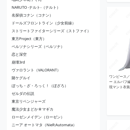
NARUTO -ナルト-（ナルト）
名探偵コナン（コナン）
ドールズフロントライン（少女前線）
ストリートファイターシリーズ（ストファイ）
東方Project（東方）
ペルソナシリーズ（ペルソナ）
恋と深空
崩壊3rd
ヴァロラント（VALORANT）
ワンピース／
賭ケグルイ
ー エルバフ
ぼっち・ざ・ろっく！（ぼざろ）
現マント衣装
ゼルダの伝説
東京リベンジャーズ
魔法少女まどか☆マギカ
ローゼンメイデン（ローゼン）
ニーア オートマタ（NieR:Automata）