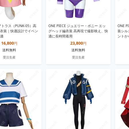
E アトラス（PUNK-05）高
ONE PIECE ジュエリー・ボニー エッ
ONE 
衣装｜快適設計でイベン
グヘッド編衣装 高再現で撮影映え、快
装シル
適
適に長時間着用
ントか
16,800
23,800
円
円
送料無料
送料無料
受注生産
受注生産