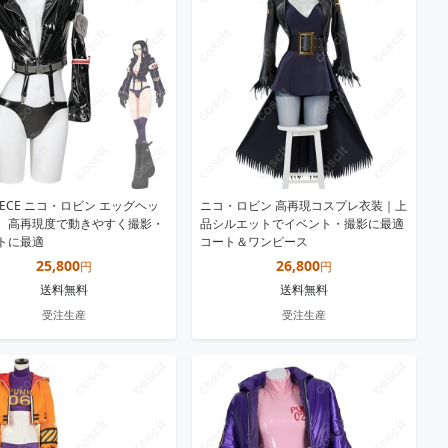
PIECE ニコ・ロビン エッグヘッ
ニコ・ロビン 高再現コスプレ衣装｜上
、高再現度で動きやすく撮影・
品シルエットでイベント・撮影に最適
トに最適
コート＆ワンピース
25,800
26,800
円
円
送料無料
送料無料
受注生産
受注生産