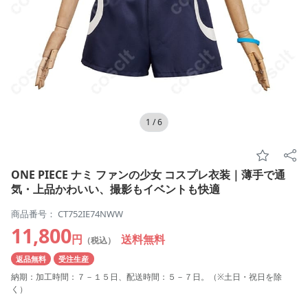
1
/
6
ONE PIECE ナミ ファンの少女 コスプレ衣装｜薄手で通
気・上品かわいい、撮影もイベントも快適
商品番号： CT752IE74NWW
11,800
円
送料無料
（税込）
返品無料
受注生産
納期：加工時間：７－１５日、配送時間：５－７日。（※土日・祝日を除
く）