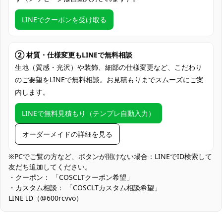
度でお届け
LINEでクーポンを受け取る
クレジットカード（VISA、Master、JCB、
支払い方法
Discover、AMERICAN EXPRESS）、
PayPal、銀行振込
② 材質・仕様変更もLINEで無料相談
コミケ・大型同人イベント、アニメ／漫画
生地（質感・光沢）や装飾、細部の仕様変更など、こだわり
系撮影会、ハロウィン仮装、テーマパーク
のご要望をLINEで無料相談。お見積もりまでスムーズにご案
使用場所
やオフ会、配信・TikTok・SNS撮影、握手
内します。
会・交流会の私服風コーデ、街撮り・ロケ
ーション撮影
LINEで無料見積もり（テンプレ自動入力）
コスプレ愛好家、アニメや漫画、ゲームフ
コスプレ対象
ァン、出演者
オーダーメイドの詳細を見る
他の衣類と同じく、清潔に乾燥を保ち、鋭
※PCでご覧の方など、ボタンが開けない場合：LINEでID検索して
収納方法
い物によっての破れを避けてください。
友だち追加してください。
・クーポン： 「COSCLTクーポン希望」
商品状態
新品未使用
・カスタム相談： 「COSCLTカスタム相談希望」
LINE ID（@600rcvvo）
深い色味の小物とのこすれで色移りの可能性があります。着用前
に目立たない箇所で色落ちチェックを行い、汗をかいた後は早め
の陰干しを行ってください。