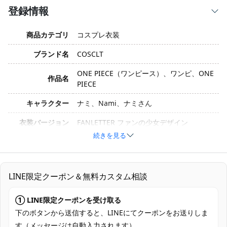
登録情報
商品カテゴリ
コスプレ衣装
ブランド名
COSCLT
ONE PIECE（ワンピース）、ワンピ、ONE
作品名
PIECE
キャラクター
ナミ、Nami、ナミさん
衣装バージョン
FANLETTER ファンの少女デザイン
続きを見る
サイズ
XS、S、M、L、XL
素材
コスプレ専用生地
LINE限定クーポン＆無料カスタム相談
トップス、ショートパンツ、手首飾り、髪
セット内容
飾り
① LINE限定クーポンを受け取る
加工に7～15営業日、配送に5～7営業日
下のボタンから送信すると、LINEにてクーポンをお送りしま
発送予定
（※土日祝除く）、合計で12～22営業日程
す（メッセージは自動入力されます）。