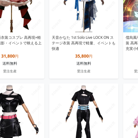
新衣装コスプレ 高再現×軽
天音かなた 1st Solo Live LOCK ON ス
儒烏風亭ら
撮影・イベントで映える上
テージ衣装 高再現で軽量、イベントも
装 高
快適
充実小
31,800
35,800
円
円
送料無料
送料無料
受注生産
受注生産
受