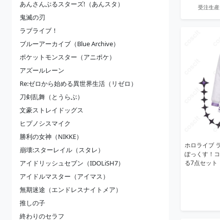
あんさんぶるスターズ!（あんスタ）
受注生産
鬼滅の刃
ラブライブ！
ブルーアーカイブ（Blue Archive）
ポケットモンスター（アニポケ）
アズールレーン
Re:ゼロから始める異世界生活（リゼロ）
刀剣乱舞（とうらぶ）
文豪ストレイドッグス
ヒプノシスマイク
勝利の女神（NIKKE）
ホロライブ 
崩壊:スターレイル（スタレ）
ぽっくす！コ
アイドリッシュセブン（IDOLiSH7）
る7点セット
アイドルマスター（アイマス）
無期迷途（エンドレスナイトメア）
推しの子
終わりのセラフ