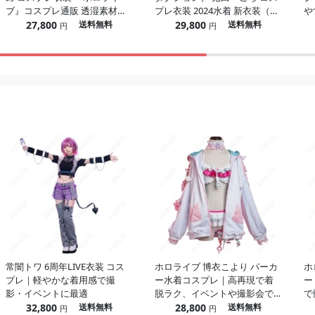
ブ』コスプレ通販 透湿素材使
プレ衣装 2024水着 新衣装（忠
や
用・高い忠実再現
実再現・高品質）
適
27,800
29,800
送料無料
送料無料
円
円
常闇トワ 6周年LIVE衣装 コス
ホロライブ 博衣こより パーカ
ホ
プレ｜軽やかな着用感で撮
ー水着コスプレ｜高再現で着
ー
影・イベントに最適
脱ラク、イベントや撮影会で
で
映える一着
ト
32,800
28,800
送料無料
送料無料
円
円