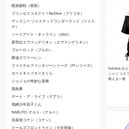
呪術廻戦（呪術）
プリンセスコネクト！Re:Dive（プリコネ）
ディズニー ツイステッドワンダーランド（ツイス
テ）
ソードアート・オンライン（SAO）
新世紀エヴァンゲリオン（エヴァンゲリオン）
ブルーロック（ブルロ）
葬送のフリーレン
ファイナルファンタジーシリーズ（FFシリーズ）
hololive
カードキャプターさくら
シャツ コス
映える一着
ジョジョの奇妙な冒険
黒執事
デート・ア・ライブ（デアラ）
地縛少年花子くん
NARUTO -ナルト-（ナルト）
名探偵コナン（コナン）
ドールズフロントライン（少女前線）