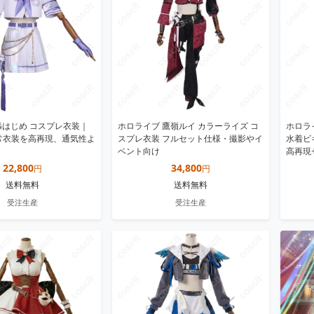
轟はじめ コスプレ衣装｜
ホロライブ 鷹嶺ルイ カラーライズ コ
ホロライ
S通常衣装を高再現、通気性よ
スプレ衣装 フルセット仕様・撮影やイ
水着ビ
ベント向け
高再現
22,800
34,800
円
円
送料無料
送料無料
受注生産
受注生産