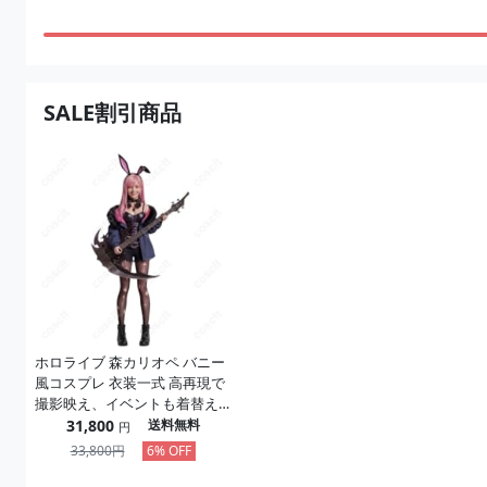
SALE割引商品
ホロライブ 森カリオペ バニー
風コスプレ 衣装一式 高再現で
撮影映え、イベントも着替え
ラク
31,800
送料無料
円
33,800円
6% OFF