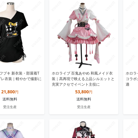
 白上フブキ 新衣装・部屋着T
ホロライブ 百鬼あやめ 和風メイド衣
ホロラ
プレ衣装｜軽やかで撮影に
装｜高再現で映える上品シルエットと
コラボ
充実アクセでイベント主役に
適
21,800
53,800
円
円
送料無料
送料無料
受注生産
受注生産