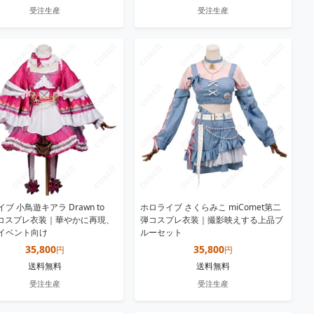
受注生産
受注生産
ブ 小鳥遊キアラ Drawn to
ホロライブ さくらみこ miComet第二
n コスプレ衣装｜華やかに再現、
弾コスプレ衣装｜撮影映えする上品ブ
イベント向け
ルーセット
35,800
35,800
円
円
送料無料
送料無料
受注生産
受注生産