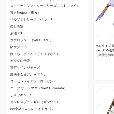
ストリートファイターシリーズ（ストファイ）
東方Project（東方）
ペルソナシリーズ（ペルソナ）
恋と深空
崩壊3rd
ヴァロラント（VALORANT）
ホロライブ 
賭ケグルイ
ReGLOS
ぼっち・ざ・ろっく！（ぼざろ）
く着脱も簡単
ゼルダの伝説
東京リベンジャーズ
魔法少女まどか☆マギカ
ローゼンメイデン（ローゼン）
ニーア オートマタ（NieR:Automata）
しゅごキャラ!
ゼンレスゾーンゼロ（ゼンゾン）
Re:小林さんちのメイドラゴン