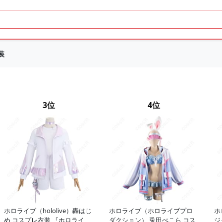
装
3位
4位
ホロライブ（hololive）轟はじ
ホロライブ（ホロライブプロ
ホ
め コスプレ衣装 『ホロライ
ダクション） 兎田ぺこら コス
ジ