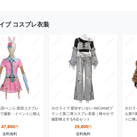
イブ コスプレ衣装
兎田ぺこら 原宿コスプレ
ホロライブ 星街すいせい miCometブ
ホロラ
で撮影・イベントに映え
ランド第二弾コスプレ衣装｜軽やかで
ル第1
撮影映えする6点セット
トに映
47,800
29,800
円
円
送料無料
送料無料