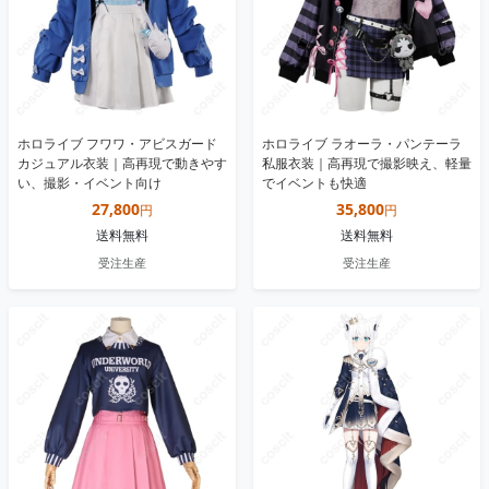
ホロライブ フワワ・アビスガード
ホロライブ ラオーラ・パンテーラ
カジュアル衣装｜高再現で動きやす
私服衣装｜高再現で撮影映え、軽量
い、撮影・イベント向け
でイベントも快適
27,800
35,800
円
円
送料無料
送料無料
受注生産
受注生産