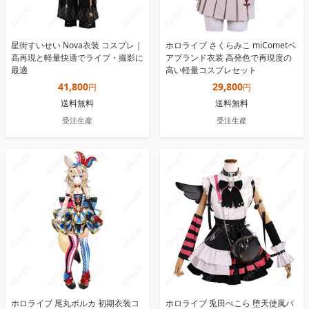
星街すいせい Nova衣装 コスプレ｜
ホロライブ さくらみこ miCometベ
高再現と軽量快適でライブ・撮影に
アブランド衣装 高発色で再現度の
最適
高い軽量コスプレセット
41,800
29,800
円
円
送料無料
送料無料
受注生産
受注生産
ホロライブ 尾丸ポルカ 初期衣装コ
ホロライブ 兎田ぺこら 堕天使風パ