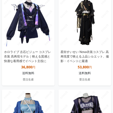
ホロライブ 古石ビジュー コスプレ
星街すいせい Nova衣装コスプレ 高
衣装 高再現モデル｜映える質感と
再現度で映える上品シルエット、撮
快適な着用感でイベント主役に
影・イベントに最適
36,800
53,800
円
円
送料無料
送料無料
受注生産
受注生産