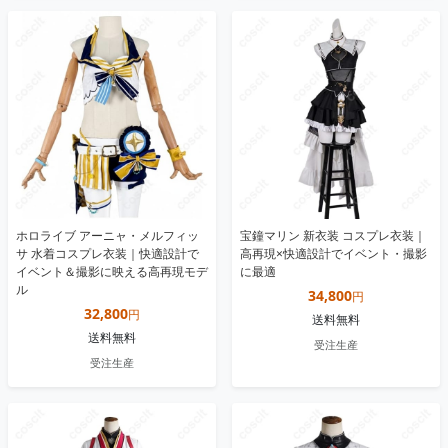
ホロライブ アーニャ・メルフィッ
宝鐘マリン 新衣装 コスプレ衣装｜
サ 水着コスプレ衣装｜快適設計で
高再現×快適設計でイベント・撮影
イベント＆撮影に映える高再現モデ
に最適
ル
34,800
円
32,800
円
送料無料
送料無料
受注生産
受注生産