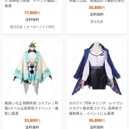
レ 高再現で快適、イベント撮影に
和風で上品、快適設計で撮影も安心
最適
30,800
円
17,800
円
送料無料
送料無料
受注生産
受注生産 | オーダーメイド対応
風真いろは 初期衣装 コスプレ｜和
ホロライブEN ネリッサ・レイヴン
風×クールな高再現でイベント・撮
クロフト新衣装コスプレ 高再現で
影に最適
撮影映え、イベントにも最適
33,800
36,800
円
円
送料無料
送料無料