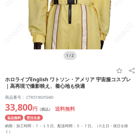
1
/
2
ホロライブEnglish ワトソン・アメリア 宇宙服コスプレ
｜高再現で撮影映え、着心地も快適
商品番号： CTK519GYSI4D
33,800
円
送料無料
（税込）
返品無料
受注生産
納期：加工時間：７－１５日、配送時間：５－７日。（※土日・祝日を除
く）