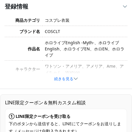
登録情報
商品カテゴリ
コスプレ衣装
ブランド名
COSCLT
ホロライブEnglish -Myth-、ホロライブ
作品名
English、ホロライブEN、ホロEN、ホロラ
イブ
ワトソン・アメリア、アメリア、Ame、ア
キャラクター
メちゃん、Watson
続きを見る
衣装バージョン
宇宙服衣装
サイズ
XS、S、M、L、XL、XXL
LINE限定クーポン＆無料カスタム相談
素材
コスプレ専用生地
① LINE限定クーポンを受け取る
セット内容は写真の通りすべて含まれてい
セット内容
ます。
下のボタンから送信すると、LINEにてクーポンをお送りしま
す（メッセージは自動入力されます）。