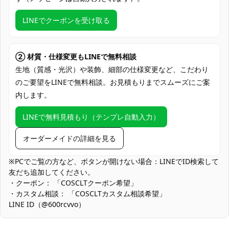
加工に7～15営業日、配送に5～7営業日
発送予定
（※土日祝除く）、合計で12～22営業日程
LINEでクーポンを受け取る
度でお届け
クレジットカード（VISA、Master、JCB、
支払い方法
Discover、AMERICAN EXPRESS）、
② 材質・仕様変更もLINEで無料相談
PayPal、銀行振込
生地（質感・光沢）や装飾、細部の仕様変更など、こだわり
のご要望をLINEで無料相談。お見積もりまでスムーズにご案
アニメ・VTuber系イベント、同人即売会・
内します。
コミケ、コスプレ撮影会・スタジオ撮影、
使用場所
テーマカフェ出勤・交流会、ハロウィン仮
LINEで無料見積もり（テンプレ自動入力）
装、学園祭・文化祭ステージ、配信・動画
収録、SNS投稿・ポートレート
オーダーメイドの詳細を見る
コスプレ愛好家、アニメや漫画、ゲームフ
コスプレ対象
ァン、出演者
※PCでご覧の方など、ボタンが開けない場合：LINEでID検索して
友だち追加してください。
他の衣類と同じく、清潔に乾燥を保ち、鋭
・クーポン： 「COSCLTクーポン希望」
収納方法
い物によっての破れを避けてください。
・カスタム相談： 「COSCLTカスタム相談希望」
LINE ID（@600rcvvo）
商品状態
新品未使用
淡色系の配色：落ち着いた色味のため、暗い環境ではコントラス