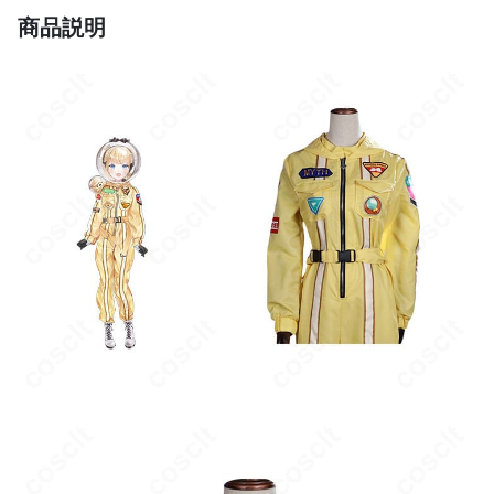
トが弱く見える場合があります。撮影時はライトを前方から当
商品説明
て、背景に濃色を合わせると立体感が増します。