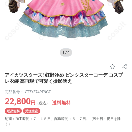
1
/
4
アイカツスターズ! 虹野ゆめ ピンクスターコーデ コスプ
レ衣装 高再現で可愛く撮影映え
商品番号： CT7Y374PF9GZ
22,800
円
送料無料
（税込）
返品無料
受注生産
納期：加工時間：７－１５日、配送時間：５－７日。（※土日・祝日を除
く）