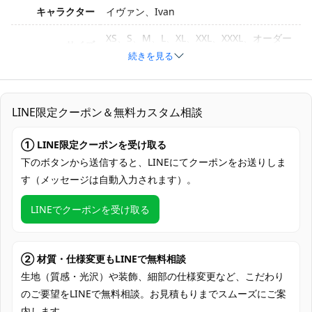
キャラクター
イヴァン、Ivan
XS、S、M、L、XL、XXL、XXXL、オーダー
サイズ
メイド
続きを見る
素材
コスプレ専用生地
上着、ベスト、ズボン、手袋、ベルト、飾
LINE限定クーポン＆無料カスタム相談
セット内容
りチェーン
① LINE限定クーポンを受け取る
加工に7～15営業日、配送に5～7営業日
発送予定
（※土日祝除く）、合計で12～22営業日程
下のボタンから送信すると、LINEにてクーポンをお送りしま
度でお届け
す（メッセージは自動入力されます）。
クレジットカード（VISA、Master、JCB、
LINEでクーポンを受け取る
支払い方法
Discover、AMERICAN EXPRESS）、
PayPal、銀行振込
コミックマーケット（コミケ）、acosta!・
② 材質・仕様変更もLINEで無料相談
コスプレイベント、スタジオ撮影会、屋外
生地（質感・光沢）や装飾、細部の仕様変更など、こだわり
使用場所
ロケ・ポートレート、ハロウィン仮装、舞
のご要望をLINEで無料相談。お見積もりまでスムーズにご案
台・ライブ風コンセプト撮影、SNS配信・
内します。