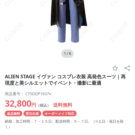
1
/
6
ALIEN STAGE イヴァン コスプレ衣装 高発色スーツ｜再
現度と美シルエットでイベント・撮影に最適
商品番号： CT5DI2P1637V
32,800
円
送料無料
（税込）
返品無料
受注生産
オーダーメイド対応
納期：加工時間：７－１５日、配送時間：５－７日。（※土日・祝日を除
く）