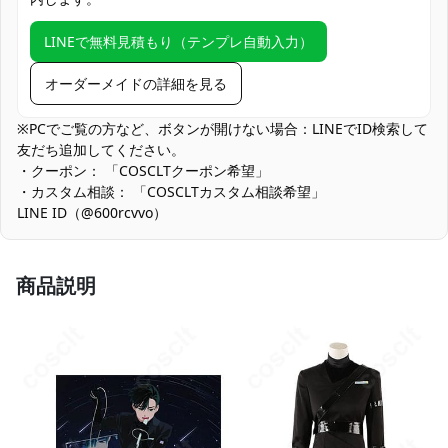
動画撮影、同人誌・コスプレROM制作
LINEで無料見積もり（テンプレ自動入力）
コスプレ愛好家、アニメや漫画、ゲームフ
コスプレ対象
ァン、出演者
オーダーメイドの詳細を見る
他の衣類と同じく、清潔に乾燥を保ち、鋭
収納方法
い物によっての破れを避けてください。
※PCでご覧の方など、ボタンが開けない場合：LINEでID検索して
友だち追加してください。
商品状態
新品未使用
・クーポン： 「COSCLTクーポン希望」
・カスタム相談： 「COSCLTカスタム相談希望」
ハリ感と通気性のバランス
：シルエット維持を優先し、適度な厚
LINE ID（@600rcvvo）
みの表地を使用。夏場の屋外ではインナーを吸汗速乾にする、休
憩をこまめに取るなどの対策をおすすめします。
商品説明