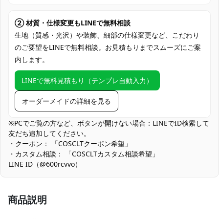
コミックマーケット（コミケ）、アニメ・
ゲーム系同人イベント、ホテル・スタジオ
② 材質・仕様変更もLINEで無料相談
使用場所
撮影会、屋外ロケ撮影、ハロウィン仮装、
生地（質感・光沢）や装飾、細部の仕様変更など、こだわり
コスプレ交流会、即売会・展示会参加、
のご要望をLINEで無料相談。お見積もりまでスムーズにご案
SNS用作品撮り
内します。
コスプレ愛好家、アニメや漫画、ゲームフ
コスプレ対象
LINEで無料見積もり（テンプレ自動入力）
ァン、出演者
他の衣類と同じく、清潔に乾燥を保ち、鋭
オーダーメイドの詳細を見る
収納方法
い物によっての破れを避けてください。
※PCでご覧の方など、ボタンが開けない場合：LINEでID検索して
商品状態
新品未使用
友だち追加してください。
・クーポン： 「COSCLTクーポン希望」
手洗いを推奨、日陰で乾燥、アイロンは低
お手入れ方法
・カスタム相談： 「COSCLTカスタム相談希望」
温でかける
LINE ID（@600rcvvo）
装飾パーツや金具類は立体感を重視し堅牢に固定していますが、
無理な力が加わると変形の恐れがあります。着脱や運搬時はパー
ツの向きを整え、緩衝材で保護してください。
商品説明