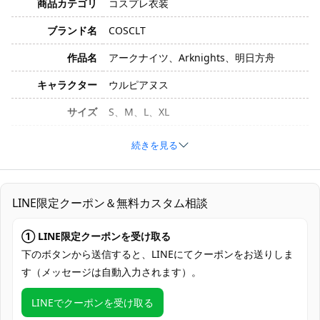
商品カテゴリ
コスプレ衣装
ブランド名
COSCLT
作品名
アークナイツ、Arknights、明日方舟
キャラクター
ウルピアヌス
サイズ
S、M、L、XL
素材
コスプレ専用生地
続きを見る
コート、インナー、ズボン、面頰、レッグ
カバー、手袋、 ニーパッド、ベルト、ベル
セット内容
トコンポーネント、マフラー、髪飾り、帽
LINE限定クーポン＆無料カスタム相談
子
① LINE限定クーポンを受け取る
加工時間：7～15営業日、配送時間：5～7
発送予定
営業日（土・日・祝日を除く）
下のボタンから送信すると、LINEにてクーポンをお送りしま
す（メッセージは自動入力されます）。
クレジットカード（VISA、Master、JCB、
支払い方法
discover、AMERICAN EXPRESS）、
LINEでクーポンを受け取る
PayPal、銀行振込