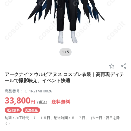
1
/
5
アークナイツ ウルピアヌス コスプレ衣装｜高再現ディテ
ールで撮影映え、イベント快適
商品番号： CT1R2TMH0026
33,800
円
送料無料
（税込）
返品無料
受注生産
納期：加工時間：７－１５日、配送時間：５－７日。（※土日・祝日を除
く）