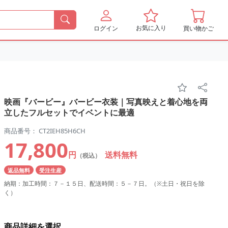
お気に入り
ログイン
買い物かご
映画『バービー』バービー衣装｜写真映えと着心地を両
立したフルセットでイベントに最適
商品番号： CT2IEH85H6CH
17,800
円
送料無料
（税込）
返品無料
受注生産
納期：加工時間：７－１５日、配送時間：５－７日。（※土日・祝日を除
く）
商品詳細を選択