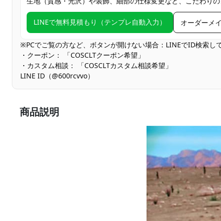
生地（質感・光沢）や装飾、細部の仕様変更など、こだわりの
LINEで無料見積もり（テンプレ自動入力）
オーダーメ
※PCでご覧の方など、ボタンが開けない場合：LINEでID検索
・クーポン： 「COSCLTクーポン希望」
・カスタム相談： 「COSCLTカスタム相談希望」
LINE ID（@600rcvvo）
商品説明