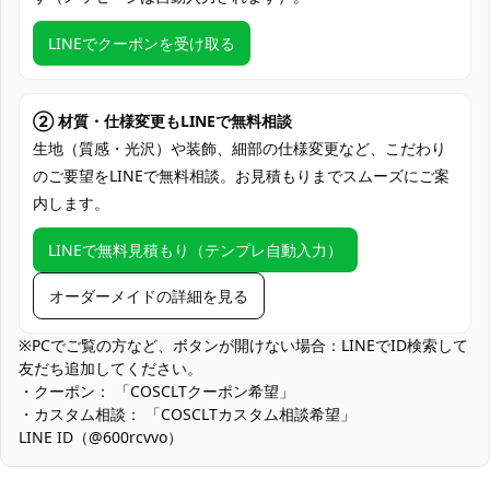
度でお届け
LINEでクーポンを受け取る
クレジットカード（VISA、Master、JCB、
支払い方法
Discover、AMERICAN EXPRESS）、
PayPal、銀行振込
② 材質・仕様変更もLINEで無料相談
コミケ・大型即売会、アコスタ・コスプレ
生地（質感・光沢）や装飾、細部の仕様変更など、こだわり
イベント、スタジオ撮影・ロケ撮、ハロウ
のご要望をLINEで無料相談。お見積もりまでスムーズにご案
使用場所
ィン仮装、舞台鑑賞・応援コス、コスプレ
内します。
オフ会、ポートレート撮影、SNS用作品撮
り
LINEで無料見積もり（テンプレ自動入力）
コスプレ愛好家、アニメや漫画、ゲームフ
コスプレ対象
ァン、出演者
オーダーメイドの詳細を見る
他の衣類と同じく、清潔に乾燥を保ち、鋭
※PCでご覧の方など、ボタンが開けない場合：LINEでID検索して
収納方法
い物によっての破れを避けてください。
友だち追加してください。
・クーポン： 「COSCLTクーポン希望」
商品状態
新品未使用
・カスタム相談： 「COSCLTカスタム相談希望」
LINE ID（@600rcvvo）
ハリ感重視の素材は造形安定に優れる一方、薄手素材に比べて通
気性が下がります。屋外イベントではこまめな水分補給と休憩を
推奨し、インナーは吸汗速乾系を選ぶと快適です。