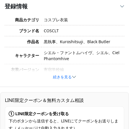
登録情報
商品カテゴリ
コスプレ衣装
ブランド名
COSCLT
作品名
黒執事、Kuroshitsuji、Black Butler
シエル・ファントムハイヴ、シエル、Ciel
キャラクター
Phantomhive
衣装バージョン
寄宿学校編
続きを見る
サイズ
XS、S、M、L、XL、XXL、XXXL
素材
コスプレ専用生地
LINE限定クーポン＆無料カスタム相談
セット内容は写真の通りすべて含まれてい
セット内容
ます。
① LINE限定クーポンを受け取る
加工に7～15営業日、配送に5～7営業日
下のボタンから送信すると、LINEにてクーポンをお送りしま
発送予定
（※土日祝除く）、合計で12～22営業日程
す（メッセージは自動入力されます）。