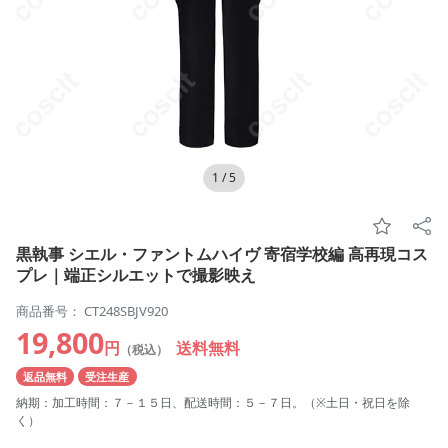
1
/
5
黒執事 シエル・ファントムハイヴ 寄宿学校編 高再現コス
プレ｜端正シルエットで撮影映え
商品番号： CT248SBJV920
19,800
円
送料無料
（税込）
返品無料
受注生産
納期：加工時間：７－１５日、配送時間：５－７日。（※土日・祝日を除
く）