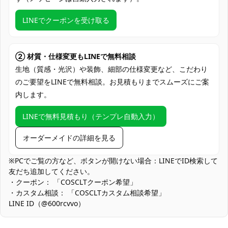
クレジットカード（VISA、Master、JCB、
LINEでクーポンを受け取る
支払い方法
Discover、AMERICAN EXPRESS）、
PayPal、銀行振込
コミケ・大型同人イベント、アニメ・ゲー
② 材質・仕様変更もLINEで無料相談
ム系コスプレイベント、スタジオ撮影会・
生地（質感・光沢）や装飾、細部の仕様変更など、こだわり
使用場所
ロケ撮、SNS投稿・配信コス、ハロウィン
のご要望をLINEで無料相談。お見積もりまでスムーズにご案
仮装、学園祭・文化祭ステージ、コスプレ
内します。
オフ会・交流会
コスプレ愛好家、アニメや漫画、ゲームフ
LINEで無料見積もり（テンプレ自動入力）
コスプレ対象
ァン、出演者
オーダーメイドの詳細を見る
他の衣類と同じく、清潔に乾燥を保ち、鋭
収納方法
い物によっての破れを避けてください。
※PCでご覧の方など、ボタンが開けない場合：LINEでID検索して
友だち追加してください。
商品状態
新品未使用
・クーポン： 「COSCLTクーポン希望」
・カスタム相談： 「COSCLTカスタム相談希望」
薄手生地の取り扱い：通気性と軽さを優先しているため、鋭利な
LINE ID（@600rcvvo）
物との擦れや引っ掛けに注意。洗濯は優しく押し洗いし、陰干し
で形を整えてください。