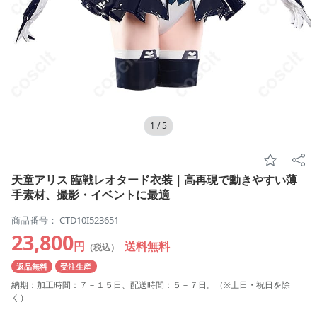
1
/
5
天童アリス 臨戦レオタード衣装｜高再現で動きやすい薄
手素材、撮影・イベントに最適
商品番号： CTD10I523651
23,800
円
送料無料
（税込）
返品無料
受注生産
納期：加工時間：７－１５日、配送時間：５－７日。（※土日・祝日を除
く）