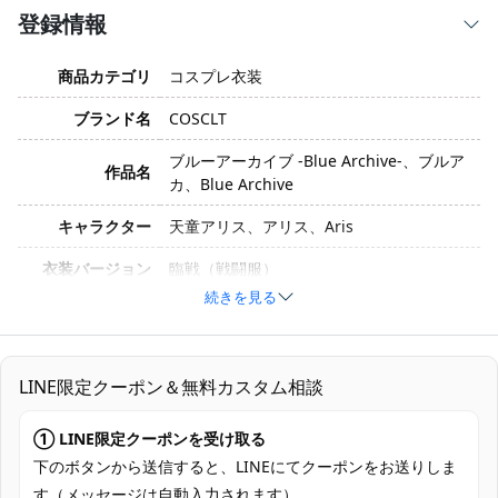
登録情報
商品カテゴリ
コスプレ衣装
ブランド名
COSCLT
ブルーアーカイブ -Blue Archive-、ブルア
作品名
カ、Blue Archive
キャラクター
天童アリス、アリス、Aris
衣装バージョン
臨戦（戦闘服）
続きを見る
サイズ
S、M、L、XL、XXL
素材
コスプレ専用生地
LINE限定クーポン＆無料カスタム相談
セット内容
レオタード、手袋、靴下、リボン
加工に7～15営業日、配送に5～7営業日
① LINE限定クーポンを受け取る
発送予定
（※土日祝除く）、合計で12～22営業日程
下のボタンから送信すると、LINEにてクーポンをお送りしま
度でお届け
す（メッセージは自動入力されます）。