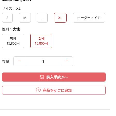
サイズ：
XL
S
M
L
XL
オーダーメイド
性别：
女性
男性
女性
15,800円
15,800円
数量
購入手続きへ
商品をかごに追加