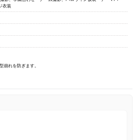
ジ衣装
型崩れを防ぎます。