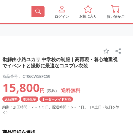
お気に入り
ログイン
買い物かご
勘解由小路ユカリ 中学校の制服｜高再現・着心地重視
でイベントと撮影に最適なコスプレ衣装
商品番号： CT06CW5BFCS9
15,800
円
送料無料
（税込）
返品無料
受注生産
オーダーメイド対応
納期：加工時間：７－１５日、配送時間：５－７日。（※土日・祝日を除
く）
商品詳細を選択