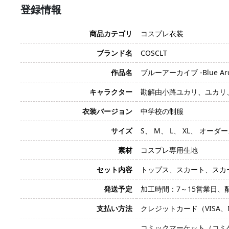
登録情報
商品カテゴリ
コスプレ衣装
ブランド名
COSCLT
作品名
ブルーアーカイブ -Blue Arc
キャラクター
勘解由小路ユカリ、ユカリ、Kade
衣装バージョン
中学校の制服
サイズ
S、 M、 L、 XL、 オーダ
素材
コスプレ専用生地
セット内容
トップス、スカート、スカ
発送予定
加工時間：7～15営業日、
支払い方法
クレジットカード（VISA、Mas
コミックマーケット（コミ