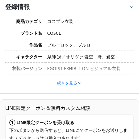
登録情報
商品カテゴリ
コスプレ衣装
ブランド名
COSCLT
作品名
ブルーロック、ブルロ
キャラクター
糸師 冴／オリヴァ 愛空、冴、愛空
衣装バージョン
EGOIST EXHIBITION ビジュアル衣装
サイズ
XS、S、M、L、XL、XXL
続きを見る
素材
コスプレ専用生地
コート、ベスト、ズボン、シャツ、ネクタ
セット内容
LINE限定クーポン＆無料カスタム相談
イ、ベルト
加工に7～15営業日、配送に5～7営業日
① LINE限定クーポンを受け取る
発送予定
（※土日祝除く）、合計で12～22営業日程
下のボタンから送信すると、LINEにてクーポンをお送りしま
度でお届け
す（メッセージは自動入力されます）。