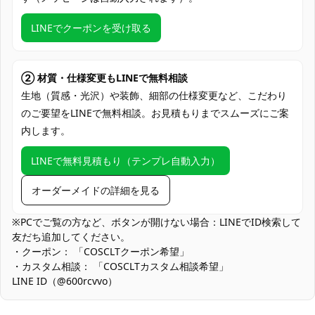
クレジットカード（VISA、Master、JCB、
LINEでクーポンを受け取る
支払い方法
Discover、AMERICAN EXPRESS）、
PayPal、銀行振込
コミケ、アニメイベント、コスプレ撮影
② 材質・仕様変更もLINEで無料相談
会、スタジオ撮影、ハロウィン仮装、コス
生地（質感・光沢）や装飾、細部の仕様変更など、こだわり
使用場所
プレ交流会、ポートレート撮影、テーマカ
のご要望をLINEで無料相談。お見積もりまでスムーズにご案
フェ出演
内します。
コスプレ愛好家、アニメや漫画、ゲームフ
コスプレ対象
ァン、出演者
LINEで無料見積もり（テンプレ自動入力）
他の衣類と同じく、清潔に乾燥を保ち、鋭
オーダーメイドの詳細を見る
収納方法
い物によっての破れを避けてください。
※PCでご覧の方など、ボタンが開けない場合：LINEでID検索して
商品状態
新品未使用
友だち追加してください。
・クーポン： 「COSCLTクーポン希望」
細身シルエットのバランス：ラインの美しさを重視したため、ゆ
・カスタム相談： 「COSCLTカスタム相談希望」
ったり目のサイズ感ではありません。サイズ表を確認し、胸囲・
LINE ID（@600rcvvo）
肩幅に合わせた選択をおすすめします。