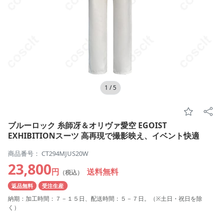
1
/
5
ブルーロック 糸師冴＆オリヴァ愛空 EGOIST
EXHIBITIONスーツ 高再現で撮影映え、イベント快適
商品番号： CT294MJUS20W
23,800
円
送料無料
（税込）
返品無料
受注生産
納期：加工時間：７－１５日、配送時間：５－７日。（※土日・祝日を除
く）