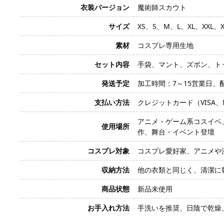
衣装バージョン
魔術師スカウト
サイズ
XS、S、M、L、XL、XXL
素材
コスプレ専用生地
セット内容
手袋、マント、ズボン、ト
発送予定
加工時間：7～15営業日、
支払い方法
クレジットカード（VISA、Mas
アニメ・ゲーム系コスイベ
使用場所
作、舞台・イベント登壇
コスプレ対象
コスプレ愛好家、アニメや
収納方法
他の衣類と同じく、清潔に
商品状態
新品未使用
お手入れ方法
手洗いを推奨、日陰で乾燥