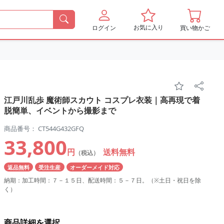
お気に入り
ログイン
買い物かご
江戸川乱歩 魔術師スカウト コスプレ衣装｜高再現で着
脱簡単、イベントから撮影まで
商品番号： CT544G432GFQ
33,800
円
送料無料
（税込）
返品無料
受注生産
オーダーメイド対応
納期：加工時間：７－１５日、配送時間：５－７日。（※土日・祝日を除
く）
商品詳細を選択