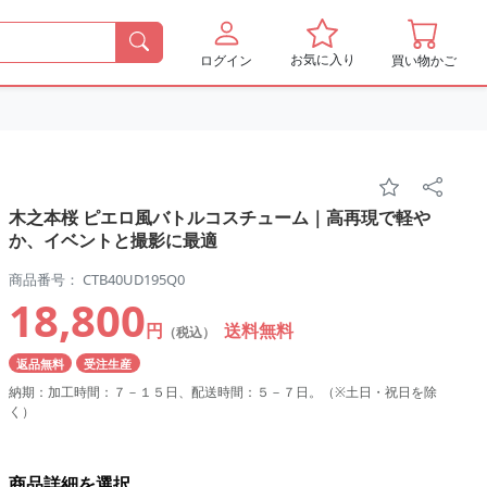
お気に入り
ログイン
買い物かご
木之本桜 ピエロ風バトルコスチューム｜高再現で軽や
か、イベントと撮影に最適
商品番号： CTB40UD195Q0
18,800
円
送料無料
（税込）
返品無料
受注生産
納期：加工時間：７－１５日、配送時間：５－７日。（※土日・祝日を除
く）
商品詳細を選択