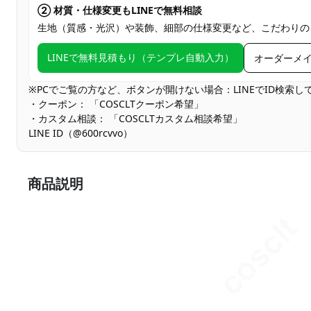
② 材質・仕様変更もLINEで無料相談
生地（質感・光沢）や装飾、細部の仕様変更など、こだわりの
LINEで無料見積もり（テンプレ自動入力）
オーダーメ
※PCでご覧の方など、ボタンが開けない場合：LINEでID検索
・クーポン： 「COSCLTクーポン希望」
・カスタム相談： 「COSCLTカスタム相談希望」
LINE ID（@600rcvvo）
商品説明