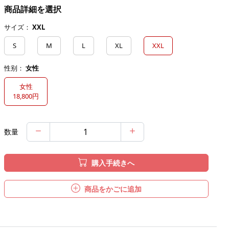
商品詳細を選択
サイズ：
XXL
S
M
L
XL
XXL
性别：
女性
女性
18,800円
数量
購入手続きへ
商品をかごに追加