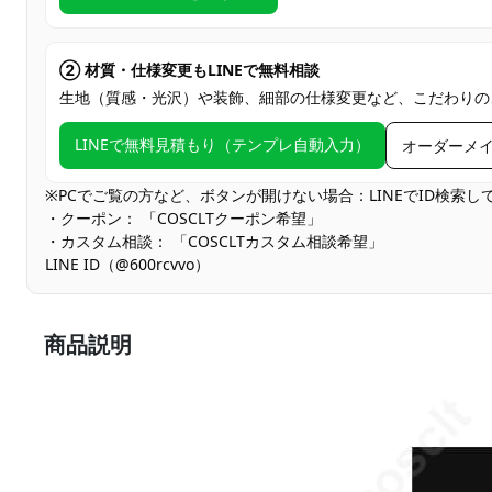
② 材質・仕様変更もLINEで無料相談
生地（質感・光沢）や装飾、細部の仕様変更など、こだわりの
LINEで無料見積もり（テンプレ自動入力）
オーダーメ
※PCでご覧の方など、ボタンが開けない場合：LINEでID検索
・クーポン： 「COSCLTクーポン希望」
・カスタム相談： 「COSCLTカスタム相談希望」
LINE ID（@600rcvvo）
商品説明