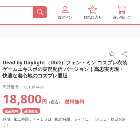
お気に入り
ログイン
買い物かご
Dead by Daylight（DbD）フェン・ミン コスプレ衣装
ゲームエキスポの実況配信 バージョン | 高忠実再現・
快適な着心地のコスプレ通販
商品番号： CLT001467
18,800
円
送料無料
（税込）
返品無料
受注生産
納期：加工時間：７－１５日、配送時間：５－７日。（※土日・祝日を除
く）