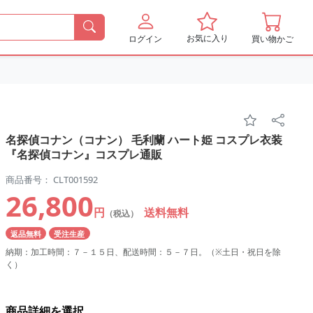
お気に入り
ログイン
買い物かご
名探偵コナン（コナン） 毛利蘭 ハート姫 コスプレ衣装
『名探偵コナン』コスプレ通販
商品番号： CLT001592
26,800
円
送料無料
（税込）
返品無料
受注生産
納期：加工時間：７－１５日、配送時間：５－７日。（※土日・祝日を除
く）
商品詳細を選択