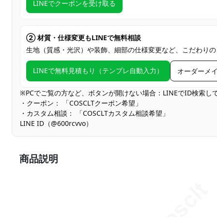
LINEでクーポンを受け取る
② 材質・仕様変更もLINEで無料相談
生地（質感・光沢）や装飾、細部の仕様変更など、こだわりの
LINEで無料見積もり（テンプレ自動入力）
オーダーメ
※PCでご覧の方など、ボタンが開けない場合：LINEでID検索
・クーポン： 「COSCLTクーポン希望」
・カスタム相談： 「COSCLTカスタム相談希望」
LINE ID（@600rcvvo）
商品説明