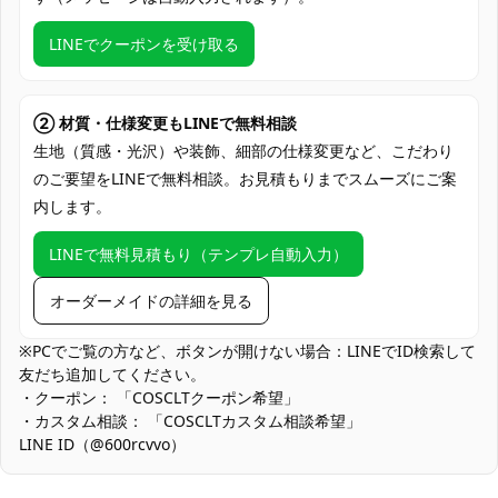
PayPal、銀行振込
LINEでクーポンを受け取る
アニメ・ゲーム系同人イベント、コミケ・
即売会、スタジオ撮影会、ロケーション撮
使用場所
影、ハロウィン仮装、コスプレ交流会、
SNS用ポートレート、舞台・イベント出演
② 材質・仕様変更もLINEで無料相談
生地（質感・光沢）や装飾、細部の仕様変更など、こだわり
コスプレ愛好家、アニメや漫画、ゲームフ
コスプレ対象
のご要望をLINEで無料相談。お見積もりまでスムーズにご案
ァン、出演者
内します。
他の衣類と同じく、清潔に乾燥を保ち、鋭
収納方法
い物によっての破れを避けてください。
LINEで無料見積もり（テンプレ自動入力）
商品状態
新品未使用
オーダーメイドの詳細を見る
発色を重視した生地のため、濃色部分は汗や雨で色移りする可能
※PCでご覧の方など、ボタンが開けない場合：LINEでID検索して
性があります。インナーは濃色を推奨し、初回は単独での手洗
友だち追加してください。
い・陰干しを行ってください。
・クーポン： 「COSCLTクーポン希望」
・カスタム相談： 「COSCLTカスタム相談希望」
LINE ID（@600rcvvo）