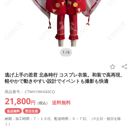
1
/
6
逃げ上手の若君 北条時行 コスプレ衣装。和装で高再現、
軽やかで動きやすい設計でイベントも撮影も快適
商品番号： CTWH1WHI43CQ
21,800
円
送料無料
（税込）
返品無料
受注生産
納期：加工時間：７－１５日、配送時間：５－７日。（※土日・祝日を除
く）