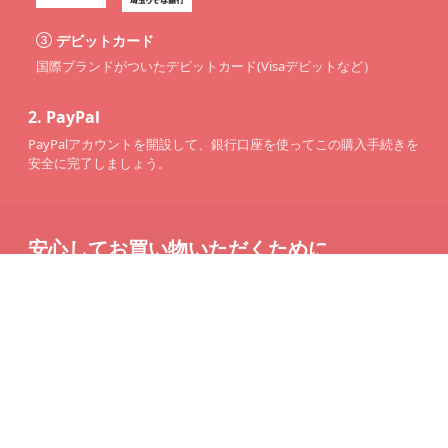
デビットカード
国際ブランドがついたデビットカード(Visaデビットなど）
2.
PayPal
PayPalアカウントを開設して、銀行口座を使ってこの購入手続きを
安全に完了しましょう。
安心してお買い物いただくために
送料無料
注文金額が
16,000
円に達すると、送料は無料になります。
返品・交換送料無料
商品到着後7日以内に不良品の無料交換・返品が可能です。
メールでのお問い合わせ