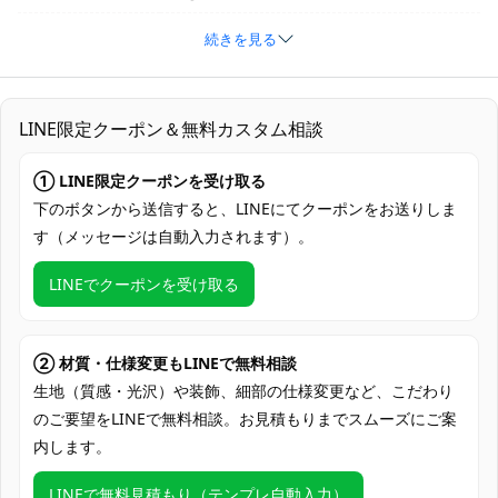
衣装バージョン
talk to me 衣装
続きを見る
サイズ
S、M、L、XL、オーダーメイド
素材
コスプレ専用生地
LINE限定クーポン＆無料カスタム相談
コート、インナー、スカート、ズボン、ベ
① LINE限定クーポンを受け取る
セット内容
ルト、飾りチェーン、ネックレス、帽子、
手袋、手首飾り
下のボタンから送信すると、LINEにてクーポンをお送りしま
す（メッセージは自動入力されます）。
加工に7～15営業日、配送に5～7営業日
発送予定
（※土日祝除く）、合計で12～22営業日程
LINEでクーポンを受け取る
度でお届け
クレジットカード（VISA、Master、JCB、
支払い方法
Discover、AMERICAN EXPRESS）、
② 材質・仕様変更もLINEで無料相談
PayPal、銀行振込
生地（質感・光沢）や装飾、細部の仕様変更など、こだわり
のご要望をLINEで無料相談。お見積もりまでスムーズにご案
アニメ・ゲーム系大型イベント、コミケ・
内します。
即売会、スタジオ撮影会、屋外ロケーショ
使用場所
ン撮影、ハロウィン仮装、ライブ・コラボ
LINEで無料見積もり（テンプレ自動入力）
カフェ巡り、コスプレ交流会、SNS用ポー