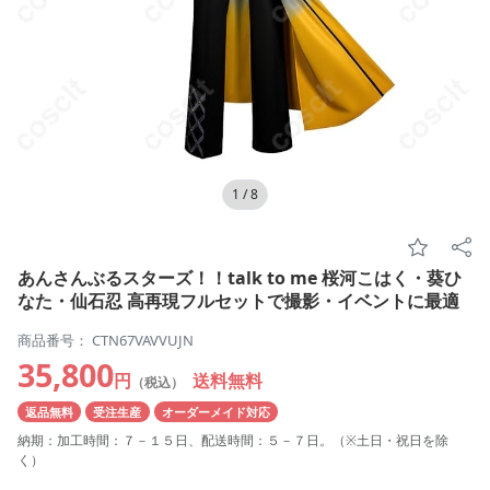
1
/
8
あんさんぶるスターズ！！talk to me 桜河こはく・葵ひ
なた・仙石忍 高再現フルセットで撮影・イベントに最適
商品番号： CTN67VAVVUJN
35,800
円
送料無料
（税込）
返品無料
受注生産
オーダーメイド対応
納期：加工時間：７－１５日、配送時間：５－７日。（※土日・祝日を除
く）