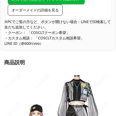
トレート撮影
オーダーメイドの詳細を見る
コスプレ愛好家、アニメや漫画、ゲームフ
コスプレ対象
ァン、出演者
※PCでご覧の方など、ボタンが開けない場合：LINEでID検索して
友だち追加してください。
他の衣類と同じく、清潔に乾燥を保ち、鋭
・クーポン： 「COSCLTクーポン希望」
収納方法
い物によっての破れを避けてください。
・カスタム相談： 「COSCLTカスタム相談希望」
LINE ID（@600rcvvo）
商品状態
新品未使用
細部装飾の取扱注意：宝石風パーツや袖タブなど繊細な意匠を採
用。引っ掛け防止のため、着脱時はアクセサリーを外し、保管は
商品説明
平置きで個別収納してください。