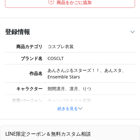
商品をかごに追加
登録情報
商品カテゴリ
コスプレ衣装
ブランド名
COSCLT
あんさんぶるスターズ！！、あんスタ、
作品名
Ensemble Stars
キャラクター
朔間凛月、凛月、りつ
衣装バージョン
チャンバラナイト衣装
続きを見る
サイズ
S、M、L、XL、オーダーメイド
素材
コスプレ専用生地
LINE限定クーポン＆無料カスタム相談
コート、シャツ、ズボン、ベルト、たす