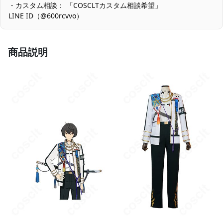
・カスタム相談： 「COSCLTカスタム相談希望」
LINE ID（@600rcvvo）
色移り・摩擦対策：濃色パーツを含むため、汗や摩擦で色移りす
る可能性があります。初回は単独で優しく手洗いし、陰干しして
ください。湿った状態での長時間重ね置きは避けましょう。
商品説明