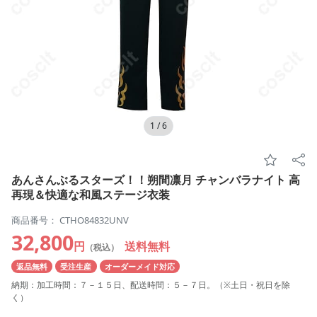
1
/
6
あんさんぶるスターズ！！朔間凛月 チャンバラナイト 高
再現＆快適な和風ステージ衣装
商品番号： CTHO84832UNV
32,800
円
送料無料
（税込）
返品無料
受注生産
オーダーメイド対応
納期：加工時間：７－１５日、配送時間：５－７日。（※土日・祝日を除
く）