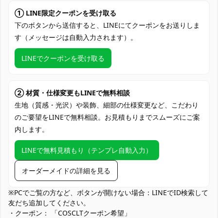
セット内容
き、ベルトコンポーネント、腕章、胸飾
① LINE限定クーポンを受け取る
り、紐飾り
下のボタンから送信すると、LINEにてクーポンをお送りしま
加工に7～15営業日、配送に5～7営業日
す（メッセージは自動入力されます）。
発送予定
（※土日祝除く）、合計で12～22営業日程
度でお届け
LINEでクーポンを受け取る
クレジットカード（VISA、Master、JCB、
支払い方法
Discover、AMERICAN EXPRESS）、
PayPal、銀行振込
② 材質・仕様変更もLINEで無料相談
生地（質感・光沢）や装飾、細部の仕様変更など、こだわり
コミケ・即売会、アニメ・ゲーム系大型イ
のご要望をLINEで無料相談。お見積もりまでスムーズにご案
ベント、スタジオ撮影会、ロケ撮影、ハロ
使用場所
内します。
ウィン仮装、テーマカフェ・交流会、推し
活応援上映・ライブ参戦コーデ
LINEで無料見積もり（テンプレ自動入力）
コスプレ愛好家、アニメや漫画、ゲームフ
コスプレ対象
ァン、出演者
オーダーメイドの詳細を見る
他の衣類と同じく、清潔に乾燥を保ち、鋭
※PCでご覧の方など、ボタンが開けない場合：LINEでID検索して
収納方法
い物によっての破れを避けてください。
友だち追加してください。
・クーポン： 「COSCLTクーポン希望」
商品状態
新品未使用