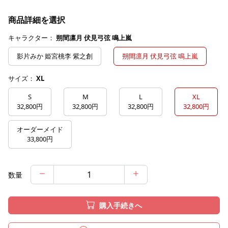
商品詳細を選択
キャラクター：
朔間凛月 伏見弓弦 鳴上嵐
影片みか 姫宮桃李 紫之創
朔間凛月 伏見弓弦 鳴上嵐
サイズ：
XL
S
M
L
XL
32,800円
32,800円
32,800円
32,800円
オーダーメイド
33,800円
数量
購入手続きへ