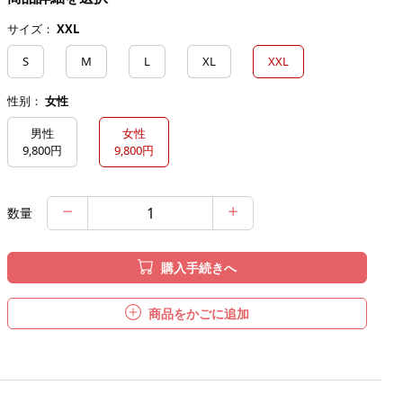
サイズ：
XXL
S
M
L
XL
XXL
性别：
女性
男性
女性
9,800円
9,800円
数量
購入手続きへ
商品をかごに追加