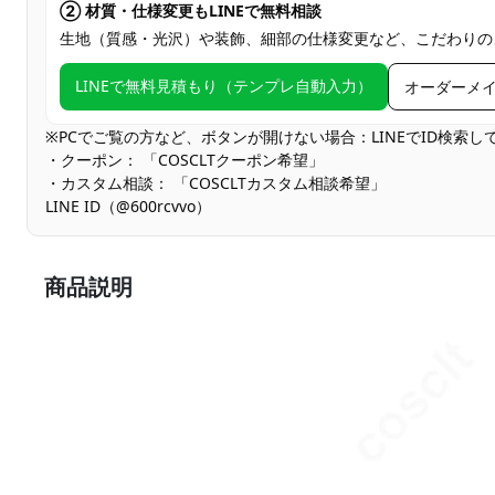
② 材質・仕様変更もLINEで無料相談
生地（質感・光沢）や装飾、細部の仕様変更など、こだわりの
LINEで無料見積もり（テンプレ自動入力）
オーダーメ
※PCでご覧の方など、ボタンが開けない場合：LINEでID検索
・クーポン： 「COSCLTクーポン希望」
・カスタム相談： 「COSCLTカスタム相談希望」
LINE ID（@600rcvvo）
商品説明