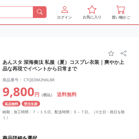
お気に入り
ログイン
買い物かご
あんスタ 深海奏汰 私服（夏）コスプレ衣装｜爽やか上
品な再現でイベントから日常まで
商品番号： CTQEDM2N6LBR
9,800
円
送料無料
（税込）
返品無料
受注生産
納期：加工時間：７－１５日、配送時間：５－７日。（※土日・祝日を除
く）
商品詳細を選択