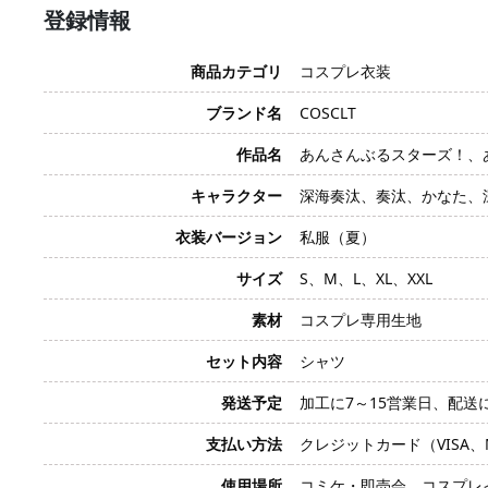
登録情報
商品カテゴリ
コスプレ衣装
ブランド名
COSCLT
作品名
あんさんぶるスターズ！、あんス
キャラクター
深海奏汰、奏汰、かなた、
衣装バージョン
私服（夏）
サイズ
S、M、L、XL、XXL
素材
コスプレ専用生地
セット内容
シャツ
発送予定
加工に7～15営業日、配送
支払い方法
クレジットカード（VISA、Mas
使用場所
コミケ・即売会、コスプレ