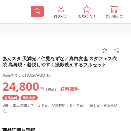
お気に入り
ログイン
買い物かご
あんスタ 天満光／仁兎なずな／真白友也 スタフェス衣
装 高再現・着脱しやすく撮影映えするフルセット
商品番号： CTIC020W3MH6
24,800
円
送料無料
（税込）
返品無料
受注生産
納期：加工時間：７－１５日、配送時間：５－７日。（※土日・祝日を除
く）
商品詳細を選択