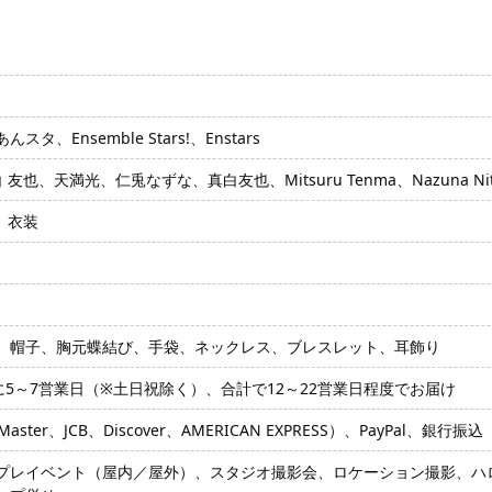
、Ensemble Stars!、Enstars
也、天満光、仁兎なずな、真白友也、Mitsuru Tenma、Nazuna Nito、
e）衣装
、帽子、胸元蝶結び、手袋、ネックレス、ブレスレット、耳飾り
に5～7営業日（※土日祝除く）、合計で12～22営業日程度でお届け
ter、JCB、Discover、AMERICAN EXPRESS）、PayPal、銀行振込
プレイベント（屋内／屋外）、スタジオ撮影会、ロケーション撮影、ハロ