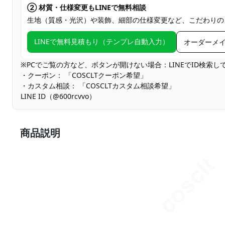
② 材質・仕様変更もLINEで無料相談
生地（質感・光沢）や装飾、細部の仕様変更など、こだわりの
LINEで無料見積もり（テンプレ自動入力）
オーダーメ
※PCでご覧の方など、ボタンが開けない場合：LINEでID検索
・クーポン： 「COSCLTクーポン希望」
・カスタム相談： 「COSCLTカスタム相談希望」
LINE ID（@600rcvvo）
商品説明