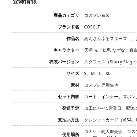
登録情報
商品カテゴリ
コスプレ衣装
ブランド名
COSCLT
作品名
あんさんぶるスターズ！、あんスタ
キャラクター
天満 光／仁兎 なずな／真白 友
衣装バージョン
スタフェス（Starry Stag
サイズ
S、M、L、XL
素材
コスプレ専用生地
セット内容
コート、インナー、ズボン
発送予定
加工に7～15営業日、配送
支払い方法
クレジットカード（VISA、Mas
コミケ・同人即売会、コス
使用場所