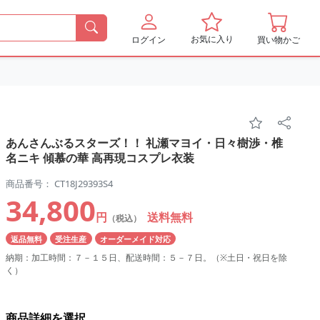
お気に入り
ログイン
買い物かご
あんさんぶるスターズ！！ 礼瀬マヨイ・日々樹渉・椎
名ニキ 傾慕の華 高再現コスプレ衣装
商品番号： CT18J29393S4
34,800
円
送料無料
（税込）
返品無料
受注生産
オーダーメイド対応
納期：加工時間：７－１５日、配送時間：５－７日。（※土日・祝日を除
く）
商品詳細を選択