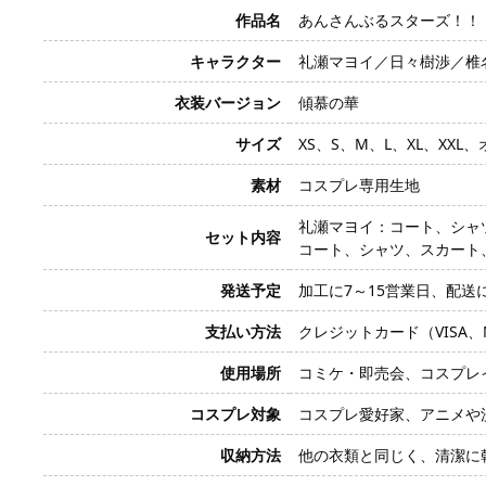
作品名
あんさんぶるスターズ！！ Mus
キャラクター
礼瀬マヨイ／日々樹渉／椎
衣装バージョン
傾慕の華
サイズ
XS、S、M、L、XL、XXL
素材
コスプレ専用生地
礼瀬マヨイ：コート、シャ
セット内容
コート、シャツ、スカート
発送予定
加工に7～15営業日、配送
支払い方法
クレジットカード（VISA、Mas
使用場所
コミケ・即売会、コスプレ
コスプレ対象
コスプレ愛好家、アニメや
収納方法
他の衣類と同じく、清潔に