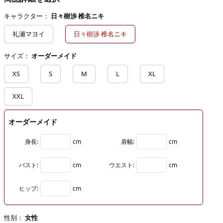
キャラクター：
日々樹渉 椎名ニキ
礼瀬マヨイ
日々樹渉 椎名ニキ
サイズ：
オーダーメイド
XS
S
M
L
XL
XXL
オーダーメイド
身長:
cm
肩幅:
cm
バスト:
cm
ウエスト:
cm
ヒップ:
cm
性别：
女性