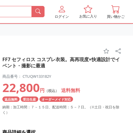
お気に入り
ログイン
買い物かご
FF7 セフィロス コスプレ衣装。高再現度×快適設計でイ
ベント・撮影に最適
商品番号： CTUQW133182Y
22,800
円
送料無料
（税込）
返品無料
受注生産
オーダーメイド対応
納期：加工時間：７－１５日、配送時間：５－７日。（※土日・祝日を除
く）
商品詳細を選択