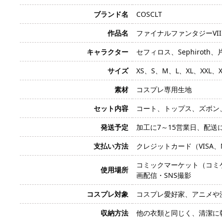
ブランド名
COSCLT
作品名
ファイナルファンタジーVII、
キャラクター
セフィロス、Sephiroth
サイズ
XS、S、M、L、XL、XXL
素材
コスプレ専用生地
セット内容
コート、トップス、ズボン
発送予定
加工に7～15営業日、配送
支払い方法
クレジットカード（VISA、Mas
コミックマーケット（コミ
使用場所
画配信・SNS撮影
コスプレ対象
コスプレ愛好家、アニメや
収納方法
他の衣類と同じく、清潔に