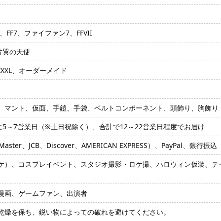
FF7、ファイファン7、FFVII
、片翼の天使
、XXXL、オーダーメイド
、マント、仮面、手鎧、手袋、ベルトコンポーネント、頭飾り、胸飾り
に5～7営業日（※土日祝除く）、合計で12～22営業日程度でお届け
ter、JCB、Discover、AMERICAN EXPRESS）、PayPal、銀行振込
ケ）、コスプレイベント、スタジオ撮影・ロケ撮、ハロウィン仮装、テ
漫画、ゲームファン、出演者
乾燥を保ち、鋭い物によっての破れを避けてください。