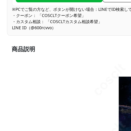
※PCでご覧の方など、ボタンが開けない場合：LINEでID検索
・クーポン： 「COSCLTクーポン希望」
・カスタム相談： 「COSCLTカスタム相談希望」
LINE ID（@600rcvvo）
商品説明