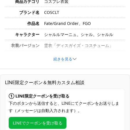
商品カテゴリ
コスプレ衣装
ブランド名
COSCLT
作品名
Fate/Grand Order、FGO
キャラクター
シャルルマーニュ、シャル、シャルル
衣装バージョン
霊衣「ディスガイズ・コスチューム」
サイズ
S、M、L
続きを見る
素材
コスプレ専用生地
シャツ、ズボン、帽子、 サスペンダー、ネ
セット内容
LINE限定クーポン＆無料カスタム相談
クタイ
加工に7～15営業日、配送に5～7営業日
① LINE限定クーポンを受け取る
発送予定
（※土日祝除く）、合計で12～22営業日程
下のボタンから送信すると、LINEにてクーポンをお送りしま
度でお届け
す（メッセージは自動入力されます）。
クレジットカード（VISA、Master、JCB、
LINEでクーポンを受け取る
支払い方法
Discover、AMERICAN EXPRESS）、