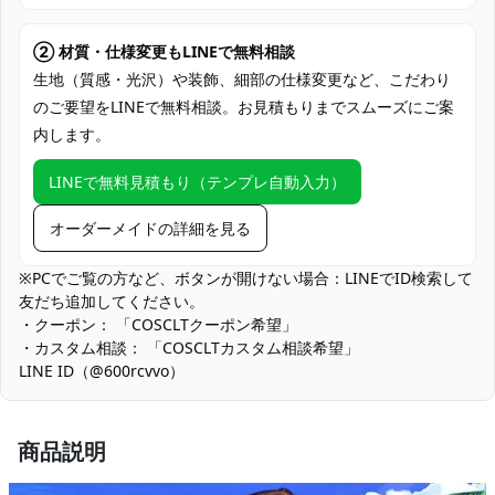
PayPal、銀行振込
コミックマーケット、アニメ・ゲーム系同
② 材質・仕様変更もLINEで無料相談
人イベント、屋内スタジオ撮影、ロケーシ
生地（質感・光沢）や装飾、細部の仕様変更など、こだわり
使用場所
ョン撮影、コスプレオフ会、ハロウィン仮
のご要望をLINEで無料相談。お見積もりまでスムーズにご案
装、キャラバースデー・記念日撮影、SNS
内します。
用コス写投稿
コスプレ愛好家、アニメや漫画、ゲームフ
LINEで無料見積もり（テンプレ自動入力）
コスプレ対象
ァン、出演者
オーダーメイドの詳細を見る
他の衣類と同じく、清潔に乾燥を保ち、鋭
収納方法
い物によっての破れを避けてください。
※PCでご覧の方など、ボタンが開けない場合：LINEでID検索して
友だち追加してください。
商品状態
新品未使用
・クーポン： 「COSCLTクーポン希望」
・カスタム相談： 「COSCLTカスタム相談希望」
アクセサリー調整部材：サスペンダーや帽子は調整でフィット感
LINE ID（@600rcvvo）
を高められる代わりに、強い引っ張りは金具に負荷がかかりま
す。着脱は力を分散し、保管時は平置きで金具の変形を防いでく
ださい。
商品説明