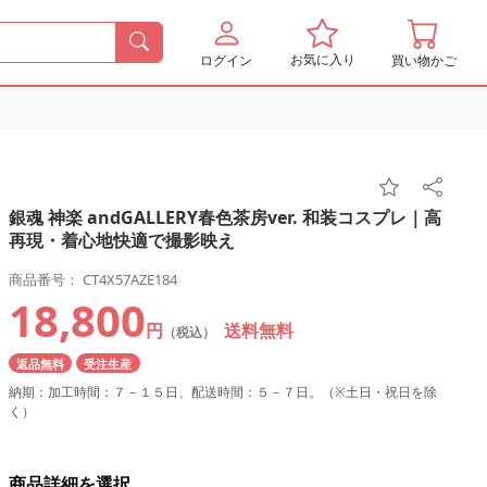
お気に入り
ログイン
買い物かご
銀魂 神楽 andGALLERY春色茶房ver. 和装コスプレ｜高
再現・着心地快適で撮影映え
商品番号： CT4X57AZE184
18,800
円
送料無料
（税込）
返品無料
受注生産
納期：加工時間：７－１５日、配送時間：５－７日。（※土日・祝日を除
く）
商品詳細を選択