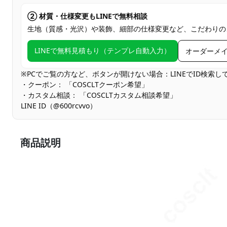
② 材質・仕様変更もLINEで無料相談
生地（質感・光沢）や装飾、細部の仕様変更など、こだわりの
LINEで無料見積もり（テンプレ自動入力）
オーダーメ
※PCでご覧の方など、ボタンが開けない場合：LINEでID検索
・クーポン： 「COSCLTクーポン希望」
・カスタム相談： 「COSCLTカスタム相談希望」
LINE ID（@600rcvvo）
商品説明