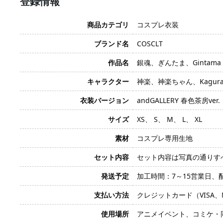
登録情報
商品カテゴリ
コスプレ衣装
ブランド名
COSCLT
作品名
銀魂、ぎんたま、Gintama
キャラクター
神楽、神楽ちゃん、Kagur
衣装バージョン
andGALLERY 春色茶房ver.
サイズ
XS、 S、 M、 L、 XL
素材
コスプレ専用生地
セット内容
セット内容は写真の通りす
発送予定
加工時間：7～15営業日、
支払い方法
クレジットカード（VISA、Mas
使用場所
アニメイベント、コミケ・