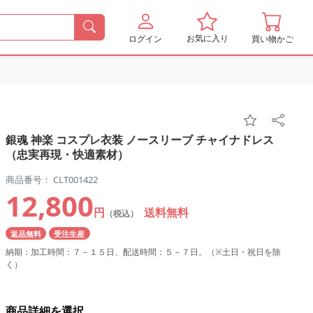
お気に入り
ログイン
買い物かご
銀魂 神楽 コスプレ衣装 ノースリーブ チャイナドレス
（忠実再現・快適素材）
商品番号： CLT001422
12,800
円
送料無料
（税込）
返品無料
受注生産
納期：加工時間：７－１５日、配送時間：５－７日。（※土日・祝日を除
く）
商品詳細を選択