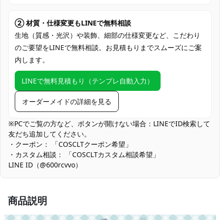
クレジットカード（VISA、Master、JCB、
支払い方法
Discover、AMERICAN EXPRESS）、
② 材質・仕様変更もLINEで無料相談
PayPal、銀行振込
生地（質感・光沢）や装飾、細部の仕様変更など、こだわり
のご要望をLINEで無料相談。お見積もりまでスムーズにご案
コミケ・同人イベント、アニメ・ゲーム系
内します。
撮影会、ハロウィン仮装、ライブ・コンサ
使用場所
ート応援、スタジオ撮影、街ロケ・ポート
LINEで無料見積もり（テンプレ自動入力）
レート、テーマカフェ来店、学園祭・文化
祭ステージ、SNS投稿・配信・TikTok
オーダーメイドの詳細を見る
コスプレ愛好家、アニメや漫画、ゲームフ
コスプレ対象
ァン、出演者
※PCでご覧の方など、ボタンが開けない場合：LINEでID検索して
友だち追加してください。
他の衣類と同じく、清潔に乾燥を保ち、鋭
・クーポン： 「COSCLTクーポン希望」
収納方法
い物によっての破れを避けてください。
・カスタム相談： 「COSCLTカスタム相談希望」
LINE ID（@600rcvvo）
商品状態
新品未使用
フィット重視の設計：シルエットを整えるため、可動域がややタ
イトになる箇所があります。ダンス撮影時は軽いストレッチと動
商品説明
作テストを行ってください。