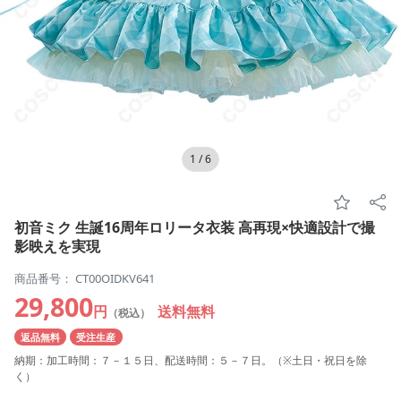
1
/
6
初音ミク 生誕16周年ロリータ衣装 高再現×快適設計で撮
影映えを実現
商品番号： CT00OIDKV641
29,800
円
送料無料
（税込）
返品無料
受注生産
納期：加工時間：７－１５日、配送時間：５－７日。（※土日・祝日を除
く）