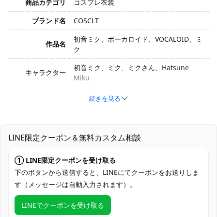
商品カテゴリ
コスプレ衣装
ブランド名
COSCLT
初音ミク、ボーカロイド、VOCALOID、ミ
作品名
ク
初音ミク、ミク、ミクさん、Hatsune
キャラクター
Miku
衣装バージョン
生誕16周年記念ロリータ衣装
続きを見る
サイズ
S、M、L、XL
素材
コスプレ専用生地
LINE限定クーポン＆無料カスタム相談
ワンピース、エプロン、袖、手首飾り、太
① LINE限定クーポンを受け取る
セット内容
もも飾り、髪飾り、胸飾り、網タイツ、手
袋、膝下飾り
下のボタンから送信すると、LINEにてクーポンをお送りしま
す（メッセージは自動入力されます）。
加工に7～15営業日、配送に5～7営業日
発送予定
（※土日祝除く）、合計で12～22営業日程
LINEでクーポンを受け取る
度でお届け