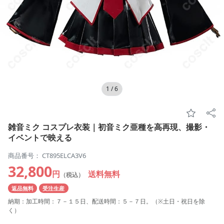
1
/
6
雑音ミク コスプレ衣装｜初音ミク亜種を高再現、撮影・
イベントで映える
商品番号： CT895ELCA3V6
32,800
円
送料無料
（税込）
返品無料
受注生産
納期：加工時間：７－１５日、配送時間：５－７日。（※土日・祝日を除
く）