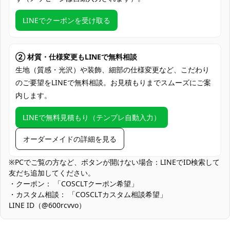
クレジットカード（VISA、Master、JCB、
支払い方法
discover、AMERICAN EXPRESS）、
LINEでクーポンを受け取る
PayPal、銀行振込
アニメ・ゲーム系イベント、大型コスプレ
イベント、撮影会・スタジオ撮影、ハロウ
② 材質・仕様変更もLINEで無料相談
使用場所
ィン仮装、同人即売会、ライブ・コスプレ
生地（質感・光沢）や装飾、細部の仕様変更など、こだわり
ステージ、テーマカフェ出勤・交流会
のご要望をLINEで無料相談。お見積もりまでスムーズにご案
内します。
コスプレ愛好家、アニメや漫画、ゲームフ
コスプレ対象
ァン、出演者
LINEで無料見積もり（テンプレ自動入力）
他の衣類と同じく、清潔に乾燥を保ち、鋭
収納方法
い物によっての破れを避けてください。
オーダーメイドの詳細を見る
商品状態
新品未使用
※PCでご覧の方など、ボタンが開けない場合：LINEでID検索して
友だち追加してください。
手洗いを推奨、日陰で乾燥、アイロンは低
お手入れ方法
・クーポン： 「COSCLTクーポン希望」
温でかける
・カスタム相談： 「COSCLTカスタム相談希望」
LINE ID（@600rcvvo）
堅牢性を高めるために要所の縫製を強化しています。その分やや
しっかりした着用感になります。軽量さを最優先した衣装と比
べ、携帯時は折り目を整えて保管してください。