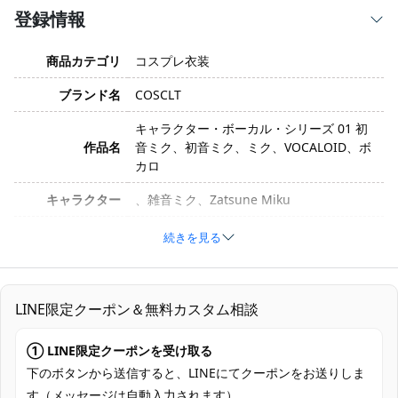
登録情報
商品カテゴリ
コスプレ衣装
ブランド名
COSCLT
キャラクター・ボーカル・シリーズ 01 初
作品名
音ミク、初音ミク、ミク、VOCALOID、ボ
カロ
キャラクター
、雑音ミク、Zatsune Miku
サイズ
XS、S、M、L、XL
続きを見る
素材
コスプレ専用生地
トップス、スカート、ネクタイ、ネクタイ
LINE限定クーポン＆無料カスタム相談
セット内容
ピン
① LINE限定クーポンを受け取る
加工時間：7～15営業日、配送時間：5～7
発送予定
営業日（土・日・祝日を除く）
下のボタンから送信すると、LINEにてクーポンをお送りしま
す（メッセージは自動入力されます）。