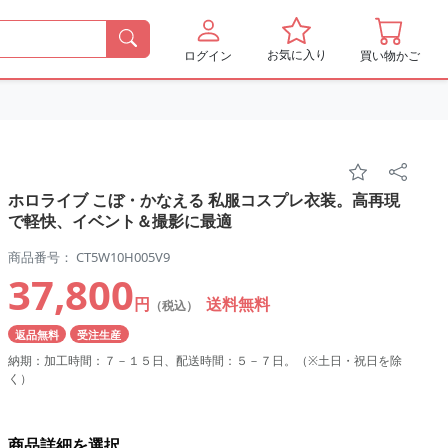
お気に入り
ログイン
買い物かご
ホロライブ こぼ・かなえる 私服コスプレ衣装。高再現
で軽快、イベント＆撮影に最適
商品番号： CT5W10H005V9
37,800
円
送料無料
（税込）
返品無料
受注生産
納期：加工時間：７－１５日、配送時間：５－７日。（※土日・祝日を除
く）
商品詳細を選択