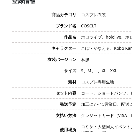
登録情報
商品カテゴリ
コスプレ衣装
ブランド名
COSCLT
作品名
ホロライブ、hololive、ホ
キャラクター
こぼ・かなえる、Kobo Kan
衣装バージョン
私服
サイズ
S、M、L、XL、XXL
素材
コスプレ専用生地
セット内容
コート、ショートパンツ、
発送予定
加工に7～15営業日、配送
支払い方法
クレジットカード（VISA、Mas
コミケ・大型同人イベント
使用場所