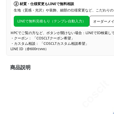
② 材質・仕様変更もLINEで無料相談
生地（質感・光沢）や装飾、細部の仕様変更など、こだわりの
LINEで無料見積もり（テンプレ自動入力）
オーダーメ
※PCでご覧の方など、ボタンが開けない場合：LINEでID検索
・クーポン： 「COSCLTクーポン希望」
・カスタム相談： 「COSCLTカスタム相談希望」
LINE ID（@600rcvvo）
商品説明