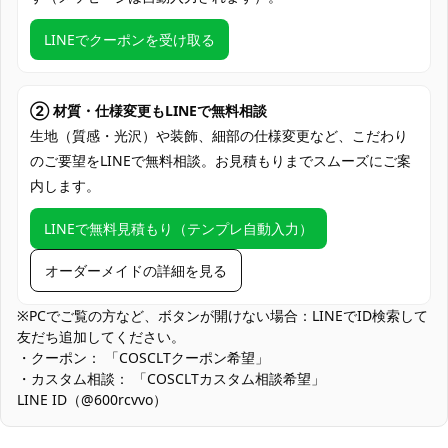
クレジットカード（VISA、Master、JCB、
支払い方法
Discover、AMERICAN EXPRESS）、
LINEでクーポンを受け取る
PayPal、銀行振込
コミックマーケット（コミケ）、アニメ・
ゲーム系同人イベント、スタジオ撮影会、
② 材質・仕様変更もLINEで無料相談
ロケ撮影（ホテル・ラウンジ風）、SNS投
生地（質感・光沢）や装飾、細部の仕様変更など、こだわり
使用場所
稿用ポートレート、ハロウィン仮装、舞
のご要望をLINEで無料相談。お見積もりまでスムーズにご案
台・ライブのコス演出、コスプレ交流オフ
内します。
会
LINEで無料見積もり（テンプレ自動入力）
コスプレ愛好家、アニメや漫画、ゲームフ
コスプレ対象
ァン、出演者
オーダーメイドの詳細を見る
他の衣類と同じく、清潔に乾燥を保ち、鋭
収納方法
い物によっての破れを避けてください。
※PCでご覧の方など、ボタンが開けない場合：LINEでID検索して
友だち追加してください。
商品状態
新品未使用
・クーポン： 「COSCLTクーポン希望」
・カスタム相談： 「COSCLTカスタム相談希望」
細身のスーツシルエットは写真映えに優れますが、体型差が出や
LINE ID（@600rcvvo）
すい設計です。サイズ表を基準に、肩幅・胸囲・ヒップを優先し
て選び、迷う場合はワンサイズ上と補整インナーでの調整が快適