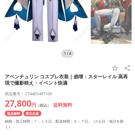
1
/
4
アベンチュリン コスプレ衣装｜崩壊：スターレイル 高再
現で撮影映え・イベント快適
商品番号： CT44D14R7109
27,800
円
送料無料
（税込）
返品無料
受注生産
納期：加工時間：７－１５日、配送時間：５－７日。（※土日・祝日を除
く）