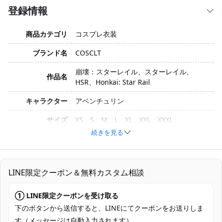
登録情報
商品カテゴリ
コスプレ衣装
ブランド名
COSCLT
崩壊：スターレイル、スターレイル、
作品名
HSR、Honkai: Star Rail
キャラクター
アベンチュリン
サイズ
XS、S、M、L、XL、XXL、XXXL
続きを見る
素材
コスプレ専用生地
セット内容は写真の通りすべて含まれてい
セット内容
ます。
LINE限定クーポン＆無料カスタム相談
加工に7～15営業日、配送に5～7営業日
① LINE限定クーポンを受け取る
発送予定
（※土日祝除く）、合計で12～22営業日程
度でお届け
下のボタンから送信すると、LINEにてクーポンをお送りしま
す（メッセージは自動入力されます）。