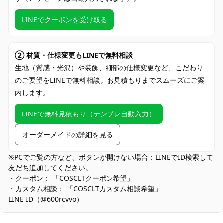
クレジットカード（VISA、Master、JCB、
支払い方法
Discover、AMERICAN EXPRESS）、
LINEでクーポンを受け取る
PayPal、銀行振込
コミックマーケット（コミケ）、acosta!
など屋外イベント、スタジオ撮影会、ハロ
② 材質・仕様変更もLINEで無料相談
ウィン仮装、コスプレ交流会・オフ会、学
生地（質感・光沢）や装飾、細部の仕様変更など、こだわり
使用場所
園祭・文化祭ステージ、テーマカフェ来
のご要望をLINEで無料相談。お見積もりまでスムーズにご案
店、SNS配信・ショート動画撮影、ロケー
内します。
ション撮影
LINEで無料見積もり（テンプレ自動入力）
コスプレ愛好家、アニメや漫画、ゲームフ
コスプレ対象
ァン、出演者
オーダーメイドの詳細を見る
他の衣類と同じく、清潔に乾燥を保ち、鋭
収納方法
い物によっての破れを避けてください。
※PCでご覧の方など、ボタンが開けない場合：LINEでID検索して
友だち追加してください。
商品状態
新品未使用
・クーポン： 「COSCLTクーポン希望」
・カスタム相談： 「COSCLTカスタム相談希望」
フィットと可動の両立：美シルエットを保つためウエスト周りは
LINE ID（@600rcvvo）
ややフィット感があります。長時間着用やダンスを行う場合は、
背部蝶結びでの微調整とインナーの併用で快適性を高めてくださ