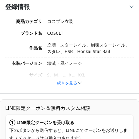
登録情報
商品カテゴリ
コスプレ衣装
ブランド名
COSCLT
崩壊：スターレイル、崩壊スターレイル、
作品名
スタレ、HSR、Honkai Star Rail
衣装バージョン
壊滅・風イメージ
サイズ
S、M、L、XL、XXL
続きを見る
素材
コスプレ専用生地
トップス、スカート、背部蝶結び、肩飾
セット内容
り、髪飾り、靴下
LINE限定クーポン＆無料カスタム相談
加工に7～15営業日、配送に5～7営業日
① LINE限定クーポンを受け取る
発送予定
（※土日祝除く）、合計で12～22営業日程
度でお届け
下のボタンから送信すると、LINEにてクーポンをお送りしま
す（メッセージは自動入力されます）。