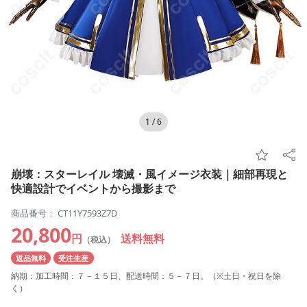
1
/
6
崩壊：スターレイル 壊滅・風イメージ衣装｜細部再現と
快適設計でイベントから撮影まで
商品番号： CT11Y7593Z7D
20,800
円
送料無料
（税込）
返品無料
受注生産
納期：加工時間：７－１５日、配送時間：５－７日。（※土日・祝日を除
く）