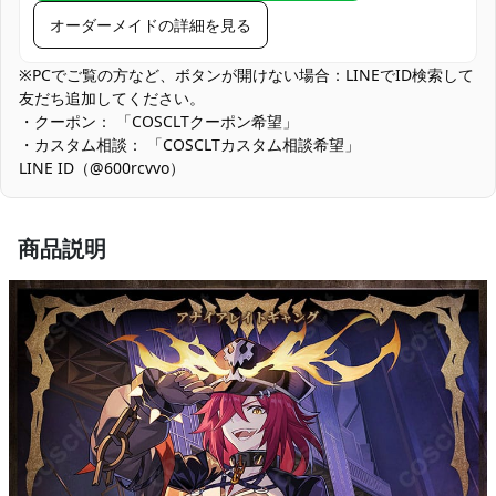
他の衣類と同じく、清潔に乾燥を保ち、鋭
オーダーメイドの詳細を見る
収納方法
い物によっての破れを避けてください。
※PCでご覧の方など、ボタンが開けない場合：LINEでID検索して
商品状態
新品未使用
友だち追加してください。
・クーポン： 「COSCLTクーポン希望」
濃色生地の色移り対策：深いダークカラーは水濡れ・摩擦でまれ
・カスタム相談： 「COSCLTカスタム相談希望」
に色移りする場合があります。初回は単独での軽い手洗い、撮影
LINE ID（@600rcvvo）
前は白小物との長時間接触を避けてください。
商品説明