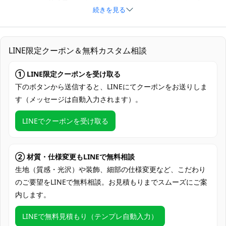
サイズ
メイド
続きを見る
素材
コスプレ専用生地
ズボン、コート、インナー、帽子、ベル
LINE限定クーポン＆無料カスタム相談
セット内容
ト、手袋、手首飾り、道具
① LINE限定クーポンを受け取る
加工に7～15営業日、配送に5～7営業日
発送予定
（※土日祝除く）、合計で12～22営業日程
下のボタンから送信すると、LINEにてクーポンをお送りしま
度でお届け
す（メッセージは自動入力されます）。
クレジットカード（VISA、Master、JCB、
LINEでクーポンを受け取る
支払い方法
Discover、AMERICAN EXPRESS）、
PayPal、銀行振込
コミケ・即売会、アニメ／ゲーム系イベン
② 材質・仕様変更もLINEで無料相談
ト、スタジオ撮影会、ロケ撮影、ハロウィ
生地（質感・光沢）や装飾、細部の仕様変更など、こだわり
使用場所
ン仮装、コスプレオフ会、SNS用ポートレ
のご要望をLINEで無料相談。お見積もりまでスムーズにご案
ート、ディスプレイ・コレクション
内します。
コスプレ愛好家、アニメや漫画、ゲームフ
コスプレ対象
LINEで無料見積もり（テンプレ自動入力）
ァン、出演者