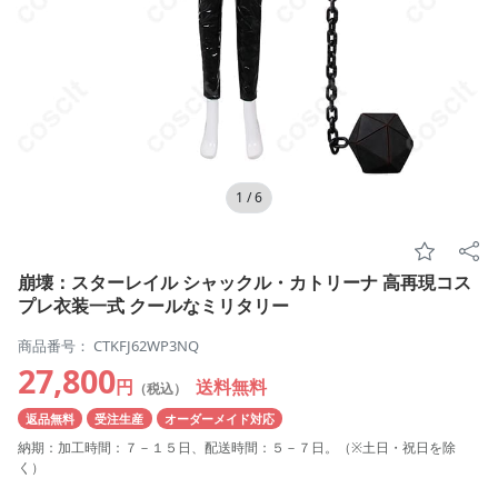
1
/
6
崩壊：スターレイル シャックル・カトリーナ 高再現コス
プレ衣装一式 クールなミリタリー
商品番号： CTKFJ62WP3NQ
27,800
円
送料無料
（税込）
返品無料
受注生産
オーダーメイド対応
納期：加工時間：７－１５日、配送時間：５－７日。（※土日・祝日を除
く）