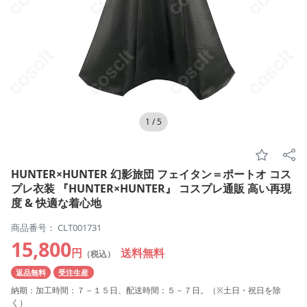
1
/
5
HUNTER×HUNTER 幻影旅団 フェイタン＝ポートオ コス
プレ衣装 『HUNTER×HUNTER』 コスプレ通販 高い再現
度 & 快適な着心地
商品番号： CLT001731
15,800
円
送料無料
（税込）
返品無料
受注生産
納期：加工時間：７－１５日、配送時間：５－７日。（※土日・祝日を除
く）