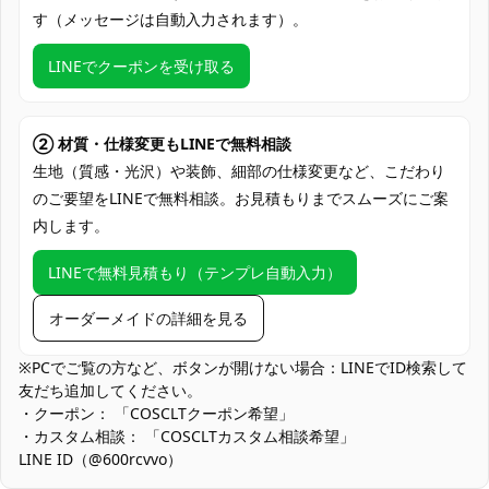
ワンピース（セット内容は生産ロットによ
す（メッセージは自動入力されます）。
セット内容
って変更される場合があります）
LINEでクーポンを受け取る
加工に7～15営業日、配送に5～7営業日
発送予定
（※土日祝除く）
クレジットカード（VISA、Master、JCB、
② 材質・仕様変更もLINEで無料相談
支払い方法
discover、AMERICAN EXPRESS）、
生地（質感・光沢）や装飾、細部の仕様変更など、こだわり
PayPal、銀行振込
のご要望をLINEで無料相談。お見積もりまでスムーズにご案
内します。
コスプレイベント、撮影、漫展、ハロウィ
使用場所
ン、コンベンション、パーティー、コスプ
LINEで無料見積もり（テンプレ自動入力）
レ写真撮影、ファッションイベント
衣装用ハンガー、専用の収納ボックス、衣
オーダーメイドの詳細を見る
収納方法
装バッグ、衣装袋、引き出し式収納
※PCでご覧の方など、ボタンが開けない場合：LINEでID検索して
アニメファン、HUNTER×HUNTERファ
友だち追加してください。
ン、コスプレ愛好者、フェイタン＝ポート
・クーポン： 「COSCLTクーポン希望」
オのファン、戦闘服コスプレ愛好者、男性
・カスタム相談： 「COSCLTカスタム相談希望」
コスプレ対象
コスプレイヤー、キャラクターコスプレ初
LINE ID（@600rcvvo）
心者、プロのコスプレイヤー、イベント参