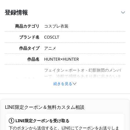
登録情報
商品カテゴリ
コスプレ衣装
ブランド名
COSCLT
作品タイプ
アニメ
作品名
HUNTER×HUNTER
フェイタン＝ポートオ - 幻影旅団のメンバ
ーで、冷酷で感情をあまり表に出さないキ
キャラクター
ャラクター。戦闘では素早い攻撃を得意と
続きを見る
しています。
サイズ
S, M, L, XL, XXL（オーダーメイド不可）
LINE限定クーポン＆無料カスタム相談
コットン、ポリエステル、合成皮革、天竺
素材
ニット、ヴェルヴェット、サテン（素材は
① LINE限定クーポンを受け取る
生産ロットにより異なる場合があります）
下のボタンから送信すると、LINEにてクーポンをお送りしま