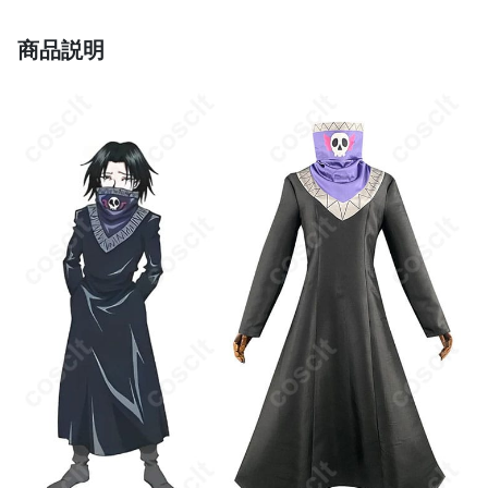
加者
商品説明
商品状態
新品未使用
手洗い、冷水で洗う、ドライクリーニン
お手入れ方法
グ、湿気を避けて保管、直射日光を避ける