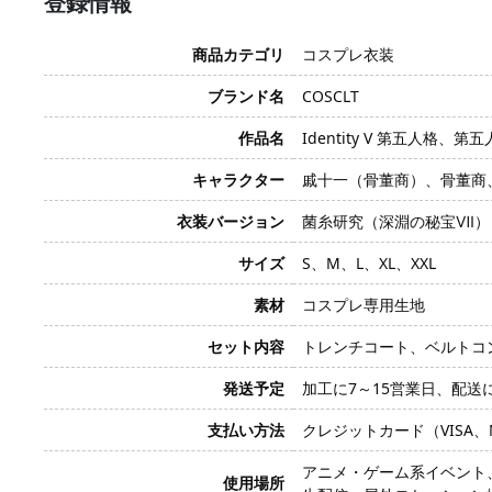
登録情報
商品カテゴリ
コスプレ衣装
ブランド名
COSCLT
作品名
Identity V 第五人格、第
キャラクター
戚十一（骨董商）、骨董商、戚十一
衣装バージョン
菌糸研究（深淵の秘宝Ⅶ）
サイズ
S、M、L、XL、XXL
素材
コスプレ専用生地
セット内容
トレンチコート、ベルトコ
発送予定
加工に7～15営業日、配送
支払い方法
クレジットカード（VISA、Mas
アニメ・ゲーム系イベント
使用場所