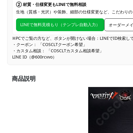
② 材質・仕様変更もLINEで無料相談
生地（質感・光沢）や装飾、細部の仕様変更など、こだわりの
LINEで無料見積もり（テンプレ自動入力）
オーダーメ
※PCでご覧の方など、ボタンが開けない場合：LINEでID検索
・クーポン： 「COSCLTクーポン希望」
・カスタム相談： 「COSCLTカスタム相談希望」
LINE ID（@600rcvvo）
商品説明