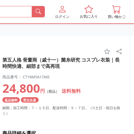
お気に入り
ログイン
買い物かご
第五人格 骨董商（戚十一）菌糸研究 コスプレ衣装｜長
時間快適、細部まで高再現
商品番号： CT16M5A17A6I
24,800
円
送料無料
（税込）
返品無料
受注生産
納期：加工時間：７－１５日、配送時間：５－７日。（※土日・祝日を除
く）
商品詳細を選択