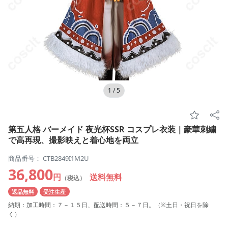
1
/
5
第五人格 バーメイド 夜光杯SSR コスプレ衣装｜豪華刺繍
で高再現、撮影映えと着心地を両立
商品番号： CTB2849I1M2U
36,800
円
送料無料
（税込）
返品無料
受注生産
納期：加工時間：７－１５日、配送時間：５－７日。（※土日・祝日を除
く）