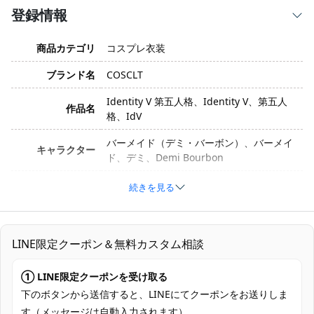
登録情報
商品カテゴリ
コスプレ衣装
ブランド名
COSCLT
Identity V 第五人格、Identity V、第五人
作品名
格、IdV
バーメイド（デミ・バーボン）、バーメイ
キャラクター
ド、デミ、Demi Bourbon
衣装バージョン
夜光杯 SSR衣装
続きを見る
サイズ
S、M、L、XL、XXL
素材
コスプレ専用生地
LINE限定クーポン＆無料カスタム相談
上着、スカート、帽子、腰飾り、ズボン、
① LINE限定クーポンを受け取る
セット内容
アームカバー、ネックレス、耳飾り、胸飾
り、ベルト、メガネ
下のボタンから送信すると、LINEにてクーポンをお送りしま
す（メッセージは自動入力されます）。