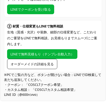
加工に7～15営業日、配送に5～7営業日
発送予定
（※土日祝除く）、合計で12～22営業日程
LINEでクーポンを受け取る
度でお届け
クレジットカード（VISA、Master、JCB、
支払い方法
Discover、AMERICAN EXPRESS）、
② 材質・仕様変更もLINEで無料相談
PayPal、銀行振込
生地（質感・光沢）や装飾、細部の仕様変更など、こだわり
のご要望をLINEで無料相談。お見積もりまでスムーズにご案
アニメ・ゲーム系イベント、大型即売会
内します。
（コミケなど）、屋内外のコスプレ撮影
会、ハロウィン仮装、キャラ併せ・合わせ
使用場所
LINEで無料見積もり（テンプレ自動入力）
撮影、テーマカフェ企画撮影、TikTok・シ
ョート動画撮影、スタジオライティング撮
オーダーメイドの詳細を見る
影
コスプレ愛好家、アニメや漫画、ゲームフ
※PCでご覧の方など、ボタンが開けない場合：LINEでID検索して
コスプレ対象
ァン、出演者
友だち追加してください。
・クーポン： 「COSCLTクーポン希望」
他の衣類と同じく、清潔に乾燥を保ち、鋭
・カスタム相談： 「COSCLTカスタム相談希望」
収納方法
い物によっての破れを避けてください。
LINE ID（@600rcvvo）
商品状態
新品未使用