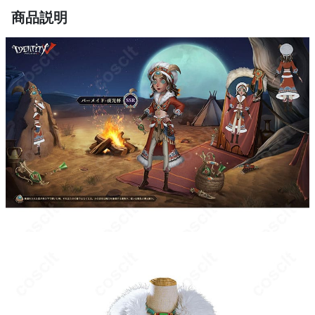
濃色×淡色の配色：コントラストを活かした配色により写真映えし
商品説明
ますが、色移りを避けるため単独保管・洗濯時は色分けを徹底し
てください。