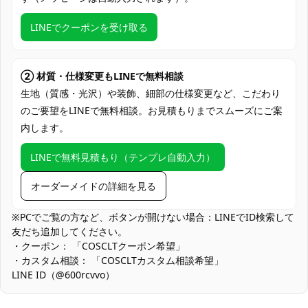
度でお届け
LINEでクーポンを受け取る
クレジットカード（VISA、Master、JCB、
支払い方法
Discover、AMERICAN EXPRESS）、
PayPal、銀行振込
② 材質・仕様変更もLINEで無料相談
コミケ・大型同人イベント、スタジオ撮影
生地（質感・光沢）や装飾、細部の仕様変更など、こだわり
会、コスプレ交流会、ハロウィン仮装、テ
のご要望をLINEで無料相談。お見積もりまでスムーズにご案
使用場所
ーマパーク・ロケ撮影、SNS用ポートレー
内します。
ト、舞台・ショー出演、オフ会・展示イベ
ント
LINEで無料見積もり（テンプレ自動入力）
コスプレ愛好家、アニメや漫画、ゲームフ
コスプレ対象
ァン、出演者
オーダーメイドの詳細を見る
他の衣類と同じく、清潔に乾燥を保ち、鋭
※PCでご覧の方など、ボタンが開けない場合：LINEでID検索して
収納方法
い物によっての破れを避けてください。
友だち追加してください。
・クーポン： 「COSCLTクーポン希望」
商品状態
新品未使用
・カスタム相談： 「COSCLTカスタム相談希望」
LINE ID（@600rcvvo）
濃色×装飾パーツの色移り対策：落ち着いた色味の組み合わせは魅
力ですが、汗や雨天での長時間接触は色移りの原因になります。
使用後は陰干しで湿気を取り、装飾同士が密着しないよう分けて