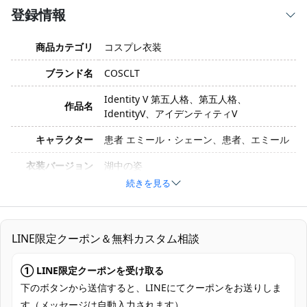
登録情報
商品カテゴリ
コスプレ衣装
ブランド名
COSCLT
Identity V 第五人格、第五人格、
作品名
IdentityV、アイデンティティV
キャラクター
患者 エミール・シェーン、患者、エミール
衣装バージョン
湖中の姿
続きを見る
サイズ
S、M、L、XL、XXL
素材
コスプレ専用生地
LINE限定クーポン＆無料カスタム相談
ワンピース、腰飾り、手首飾り、ストー
セット内容
ル、髪飾り、肩飾り、 足飾り、メガネ
① LINE限定クーポンを受け取る
加工に7～15営業日、配送に5～7営業日
下のボタンから送信すると、LINEにてクーポンをお送りしま
発送予定
（※土日祝除く）、合計で12～22営業日程
す（メッセージは自動入力されます）。