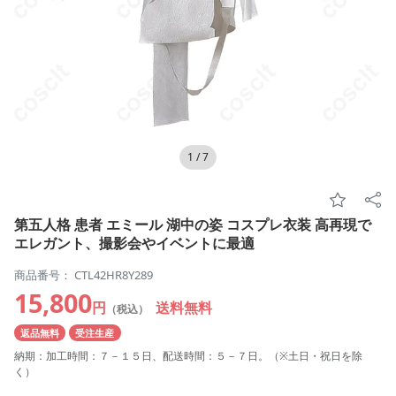
1
/
7
第五人格 患者 エミール 湖中の姿 コスプレ衣装 高再現で
エレガント、撮影会やイベントに最適
商品番号： CTL42HR8Y289
15,800
円
送料無料
（税込）
返品無料
受注生産
納期：加工時間：７－１５日、配送時間：５－７日。（※土日・祝日を除
く）