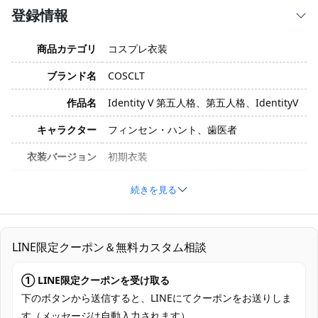
登録情報
商品カテゴリ
コスプレ衣装
ブランド名
COSCLT
作品名
Identity V 第五人格、第五人格、IdentityV
キャラクター
フィンセン・ハント、歯医者
衣装バージョン
初期衣装
サイズ
XS S M L XL XXL XXXL
続きを見る
素材
コスプレ専用生地
セット内容
上着、ベルト
LINE限定クーポン＆無料カスタム相談
加工に7～15営業日、配送に5～7営業日
発送予定
（※土日祝除く）、合計で12～22営業日程
① LINE限定クーポンを受け取る
度でお届け
下のボタンから送信すると、LINEにてクーポンをお送りしま
す（メッセージは自動入力されます）。