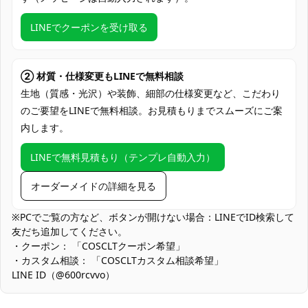
クレジットカード（VISA、Master、JCB、
支払い方法
Discover、AMERICAN EXPRESS）、
LINEでクーポンを受け取る
PayPal、銀行振込
コミックマーケット（コミケ）、アニメ・
ゲーム系同人イベント、スタジオ撮影会、
② 材質・仕様変更もLINEで無料相談
使用場所
屋外ロケ撮影、ハロウィン仮装、テーマパ
生地（質感・光沢）や装飾、細部の仕様変更など、こだわり
ーティー、コスプレ交流会、SNS用ポート
のご要望をLINEで無料相談。お見積もりまでスムーズにご案
レート撮影
内します。
コスプレ愛好家、アニメや漫画、ゲームフ
コスプレ対象
ァン、出演者
LINEで無料見積もり（テンプレ自動入力）
他の衣類と同じく、清潔に乾燥を保ち、鋭
オーダーメイドの詳細を見る
収納方法
い物によっての破れを避けてください。
※PCでご覧の方など、ボタンが開けない場合：LINEでID検索して
商品状態
新品未使用
友だち追加してください。
・クーポン： 「COSCLTクーポン希望」
ハリ感と可動域のバランス：シルエット保持のため中厚素材を採
・カスタム相談： 「COSCLTカスタム相談希望」
用。立体感は出ますが、深い屈伸時に突っ張りを感じる場合があ
LINE ID（@600rcvvo）
ります。ポーズ前に軽く生地を馴染ませると快適です。