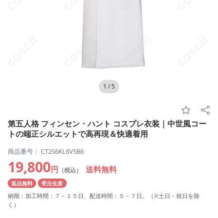
1
/
5
第五人格 フィンセン・ハント コスプレ衣装｜中世風コー
トの端正シルエットで高再現＆快適着用
商品番号： CT2S6KL6V5B6
19,800
円
送料無料
（税込）
返品無料
受注生産
納期：加工時間：７－１５日、配送時間：５－７日。（※土日・祝日を除
く）