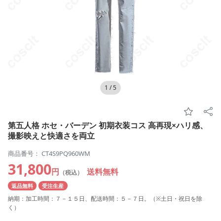
1
/
5
第五人格 ホセ・バーデン 初期衣装コス 高再現×ハリ感、
撮影映えと快適さを両立
商品番号： CT4S9PQ960WM
31,800
円
送料無料
（税込）
返品無料
受注生産
納期：加工時間：７－１５日、配送時間：５－７日。（※土日・祝日を除
く）