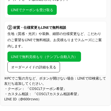
加工に7～15営業日、配送に5～7営業日
発送予定
（※土日祝除く）、合計で12～22営業日程
LINEでクーポンを受け取る
度でお届け
クレジットカード（VISA、Master、JCB、
支払い方法
Discover、AMERICAN EXPRESS）、
② 材質・仕様変更もLINEで無料相談
PayPal、銀行振込
生地（質感・光沢）や装飾、細部の仕様変更など、こだわり
のご要望をLINEで無料相談。お見積もりまでスムーズにご案
コミケ・同人イベント、アニメゲーム系コ
内します。
スプレイベント、スタジオ撮影会、屋外ロ
使用場所
ケーション撮影、ハロウィン仮装、舞台・
LINEで無料見積もり（テンプレ自動入力）
ショー出演、TikTok・配信コス、併せ撮
影・作品交流会
オーダーメイドの詳細を見る
コスプレ愛好家、アニメや漫画、ゲームフ
コスプレ対象
ァン、出演者
※PCでご覧の方など、ボタンが開けない場合：LINEでID検索して
友だち追加してください。
他の衣類と同じく、清潔に乾燥を保ち、鋭
・クーポン： 「COSCLTクーポン希望」
収納方法
い物によっての破れを避けてください。
・カスタム相談： 「COSCLTカスタム相談希望」
LINE ID（@600rcvvo）
商品状態
新品未使用
アクセサリーの管理：懐中時計・耳飾り・手袋コンポーネントは