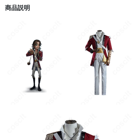
小型パーツを含みます。紛失防止のため、透明ポーチで区分収納
商品説明
し、チェックリストで出し入れの管理を行ってください。