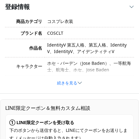
登録情報
商品カテゴリ
コスプレ衣装
ブランド名
COSCLT
IdentityV 第五人格、第五人格、Identity
作品名
V、IdentityV、アイデンティティV
ホセ・バーデン（Jose Baden）、一等航海
キャラクター
士、航海士、ホセ、Jose Baden
衣装バージョン
初期衣装
続きを見る
サイズ
XS、S、M、L、XL、XXL
素材
コスプレ専用生地
LINE限定クーポン＆無料カスタム相談
コート、トップス、ズボン、肩ベルト、
① LINE限定クーポンを受け取る
セット内容
帯、ネックレス、耳飾り、懐中時計、手袋
コンポーネント
下のボタンから送信すると、LINEにてクーポンをお送りしま
す（メッセージは自動入力されます）。