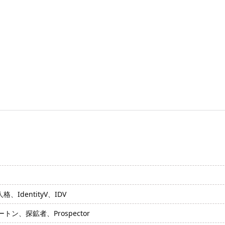
格、IdentityV、IDV
ン、探鉱者、Prospector