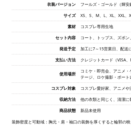
衣装バージョン
フールズ・ゴールド（輝安
サイズ
XS、S、M、L、XL、XXL
素材
コスプレ専用生地
セット内容
コート、トップス、ズボン
発送予定
加工に7～15営業日、配送
支払い方法
クレジットカード（VISA、Mas
コミケ・即売会、アニメ・
使用場所
テージ、ロケ撮影・ポート
コスプレ対象
コスプレ愛好家、アニメや
収納方法
他の衣類と同じく、清潔に
商品状態
新品未使用
装飾密度と可動域：胸元・肩・袖口の装飾を厚くすると輪郭の映