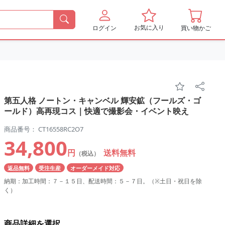
お気に入り
ログイン
買い物かご
第五人格 ノートン・キャンベル 輝安鉱（フールズ・ゴ
ールド）高再現コス｜快適で撮影会・イベント映え
商品番号： CT16558RC2O7
34,800
円
送料無料
（税込）
返品無料
受注生産
オーダーメイド対応
納期：加工時間：７－１５日、配送時間：５－７日。（※土日・祝日を除
く）
商品詳細を選択