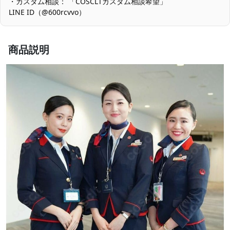
・カスタム相談： 「COSCLTカスタム相談希望」
地やサイズなどをご確認いただいたうえで進行いたします。 さら
LINE ID（@600rcvvo）
に細部まで再現をご希望の場合は、LINEにてご相談ください。ご
希望内容に応じて、具体的なお見積もりをご案内いたします。
商品説明