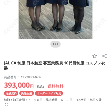
1
/
1
JAL CA 制服 日本航空 客室乗務員 10代目制服 コスプレ衣
装
商品番号： CT92880M63XL
393,000
円
送料無料
（税込）
返品無料
受注生産
オーダーメイド対応
納期：加工時間：７－１５日、配送時間：５－７日。（※土日・祝日を除
く）