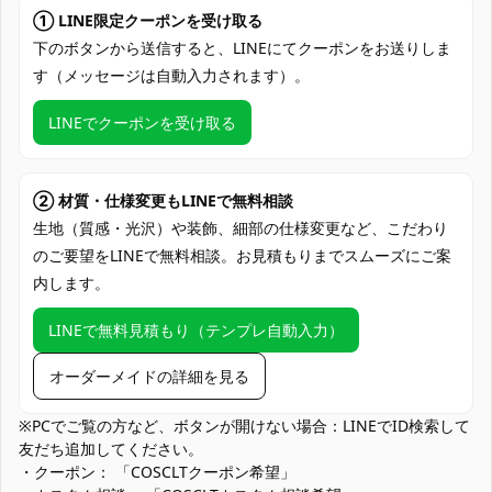
衣装バージョ
10代目制服
① LINE限定クーポンを受け取る
ン：
下のボタンから送信すると、LINEにてクーポンをお送りしま
セット内容：
コート、ワンピース、スカーフ、ベルト
す（メッセージは自動入力されます）。
サイズ：
オーダーメイド
LINEでクーポンを受け取る
素材：
コスプレ専用生地
商品状態：
新品未使用
② 材質・仕様変更もLINEで無料相談
生地（質感・光沢）や装飾、細部の仕様変更など、こだわり
コミケ、コスプレイベント、ハロウィン、
使用場所：
のご要望をLINEで無料相談。お見積もりまでスムーズにご案
撮影会、学園祭、動画配信、推し活 など
内します。
他の衣類と同じく、清潔に乾燥を保ち、鋭
収納方法：
い物によっての破れを避けてください
LINEで無料見積もり（テンプレ自動入力）
コスプレ愛好家、アニメや漫画、ゲームフ
オーダーメイドの詳細を見る
コスプレ対象：
ァン、出演者
※PCでご覧の方など、ボタンが開けない場合：LINEでID検索して
参考画像をもとに、できる限り忠実に再現できるよう制作いたし
友だち追加してください。
ます。 細かな仕様やサイズについては、LINE（ID: @600rcvvo）
・クーポン： 「COSCLTクーポン希望」
を追加のうえ、必要な採寸情報をご連絡ください。制作前に、生