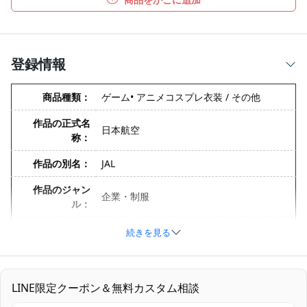
登録情報
商品種類：
ゲーム• アニメコスプレ衣装 / その他
作品の正式名
日本航空
称：
作品の別名：
JAL
作品のジャン
企業・制服
ル：
キャラクターの
続きを見る
客室乗務員
正式名称：
キャラクターの
CA
略称：
LINE限定クーポン＆無料カスタム相談