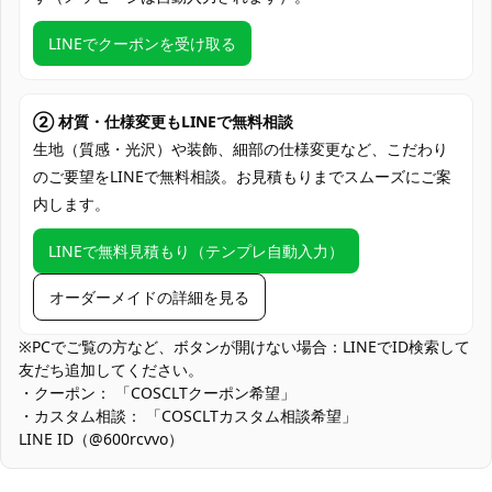
クレジットカード（VISA、Master、JCB、
LINEでクーポンを受け取る
支払い方法
Discover、AMERICAN EXPRESS）、
PayPal、銀行振込
コミケ・即売会、アニメ・ゲーム系イベン
② 材質・仕様変更もLINEで無料相談
ト、スタジオ撮影・ポートレート、屋外ロ
生地（質感・光沢）や装飾、細部の仕様変更など、こだわり
使用場所
ケーション撮影、コスプレ交流会、ハロウ
のご要望をLINEで無料相談。お見積もりまでスムーズにご案
ィン仮装、SNS・動画配信撮影、学園祭・
内します。
文化祭のステージ
コスプレ愛好家、アニメや漫画、ゲームフ
LINEで無料見積もり（テンプレ自動入力）
コスプレ対象
ァン、出演者
オーダーメイドの詳細を見る
他の衣類と同じく、清潔に乾燥を保ち、鋭
収納方法
い物によっての破れを避けてください。
※PCでご覧の方など、ボタンが開けない場合：LINEでID検索して
友だち追加してください。
商品状態
新品未使用
・クーポン： 「COSCLTクーポン希望」
・カスタム相談： 「COSCLTカスタム相談希望」
装飾パーツは形状維持のため繊細に固定。激しい動作・輸送時に
LINE ID（@600rcvvo）
は外して保管すると型崩れ予防に有効です。装着位置は鏡でバラ
ンスを確認し、撮影前に再固定すると安定します。