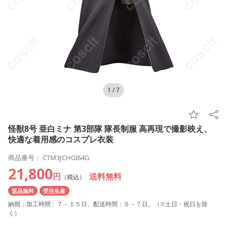
1
/
7
怪獣8号 亜白ミナ 第3部隊 隊長制服 高再現で撮影映え、
快適な着用感のコスプレ衣装
商品番号： CTM3JCHGI64G
21,800
円
送料無料
（税込）
返品無料
受注生産
納期：加工時間：７－１５日、配送時間：５－７日。（※土日・祝日を除
く）