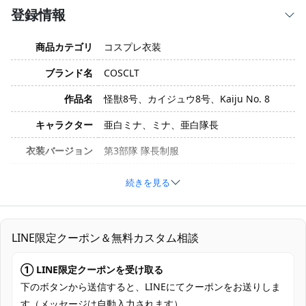
登録情報
商品カテゴリ
コスプレ衣装
ブランド名
COSCLT
作品名
怪獣8号、カイジュウ8号、Kaiju No. 8
キャラクター
亜白ミナ、ミナ、亜白隊長
衣装バージョン
第3部隊 隊長制服
サイズ
XS、S、M、L、XL
続きを見る
素材
コスプレ専用生地
コート、インナー、スカート、ショートパ
セット内容
LINE限定クーポン＆無料カスタム相談
ンツ、手袋、ベルト、腰飾り、髪飾り
加工に7～15営業日、配送に5～7営業日
① LINE限定クーポンを受け取る
発送予定
（※土日祝除く）、合計で12～22営業日程
下のボタンから送信すると、LINEにてクーポンをお送りしま
度でお届け
す（メッセージは自動入力されます）。