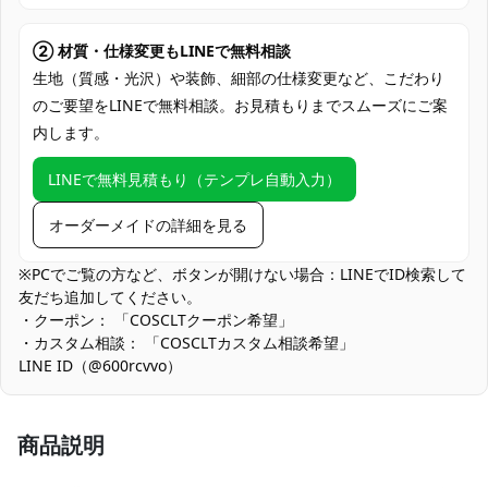
コミケ・同人即売会、コスプレイベント、
スタジオ撮影会、屋外ロケ撮影、ハロウィ
② 材質・仕様変更もLINEで無料相談
使用場所
ン仮装、舞台・演劇の小道具衣装、
生地（質感・光沢）や装飾、細部の仕様変更など、こだわり
TikTok・ライブ配信、宅コス・ポージング
のご要望をLINEで無料相談。お見積もりまでスムーズにご案
練習
内します。
コスプレ愛好家、アニメや漫画、ゲームフ
コスプレ対象
ァン、出演者
LINEで無料見積もり（テンプレ自動入力）
他の衣類と同じく、清潔に乾燥を保ち、鋭
オーダーメイドの詳細を見る
収納方法
い物によっての破れを避けてください。
※PCでご覧の方など、ボタンが開けない場合：LINEでID検索して
商品状態
新品未使用
友だち追加してください。
・クーポン： 「COSCLTクーポン希望」
手洗いを推奨、日陰で乾燥、アイロンは低
お手入れ方法
・カスタム相談： 「COSCLTカスタム相談希望」
温でかける
LINE ID（@600rcvvo）
厚みのある生地で形状を保持する一方、夏場の屋外では体感温度
が上がりやすくなります。インナーは吸汗速乾素材を推奨し、適
宜休憩と水分補給を行ってください。
商品説明