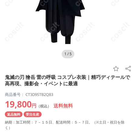
1
/
5
鬼滅の刃 獪岳 雷の呼吸 コスプレ衣装｜精巧ディテールで
高再現、撮影会・イベントに最適
商品番号： CT3D9STB2Q83
19,800
円
送料無料
（税込）
返品無料
受注生産
納期：加工時間：７－１５日、配送時間：５－７日。（※土日・祝日を除
く）