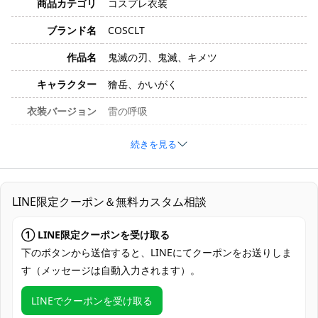
商品カテゴリ
コスプレ衣装
ブランド名
COSCLT
作品名
鬼滅の刃、鬼滅、キメツ
キャラクター
獪岳、かいがく
衣装バージョン
雷の呼吸
サイズ
S、 M、 L、 XL
続きを見る
素材
コスプレ専用生地
コート、トップス、袴、帯、ベルト、首飾
セット内容
LINE限定クーポン＆無料カスタム相談
り、手首飾り、包帯
加工時間：7～15営業日、配送時間：5～7
① LINE限定クーポンを受け取る
発送予定
営業日（土・日・祝日を除く）
下のボタンから送信すると、LINEにてクーポンをお送りしま
す（メッセージは自動入力されます）。
クレジットカード（VISA、Master、JCB、
支払い方法
discover、AMERICAN EXPRESS）、
LINEでクーポンを受け取る
PayPal、銀行振込