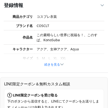
登録情報
商品カテゴリ
コスプレ衣装
ブランド名
COSCLT
この素晴らしい世界に祝福を！、このす
作品名
ば、KonoSuba
キャラクター
アクア、女神アクア、Aqua
サイズ
S、M、L、XL、XXL
続きを見る
素材
コスプレ専用生地
トップス、スカート、袖、つけ襟、首飾
セット内容
り、靴下
LINE限定クーポン＆無料カスタム相談
加工に7～15営業日、配送に5～7営業日
① LINE限定クーポンを受け取る
発送予定
（※土日祝除く）、合計で12～22営業日程
度でお届け
下のボタンから送信すると、LINEにてクーポンをお送りしま
す（メッセージは自動入力されます）。