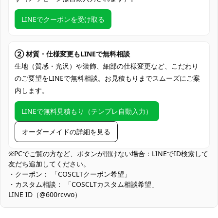
クレジットカード（VISA、Master、JCB、
支払い方法
Discover、AMERICAN EXPRESS）、
LINEでクーポンを受け取る
PayPal、銀行振込
コミケ・大型同人イベント、コスプレ撮影
会・スタジオ撮影、アニメ系コンベンショ
② 材質・仕様変更もLINEで無料相談
ン、ハロウィン仮装パーティ、学園祭・文
生地（質感・光沢）や装飾、細部の仕様変更など、こだわり
使用場所
化祭ステージ、屋外ロケーション撮影、
のご要望をLINEで無料相談。お見積もりまでスムーズにご案
TikTok・配信・ショート動画、痛バ・併せ
内します。
企画参加
LINEで無料見積もり（テンプレ自動入力）
コスプレ愛好家、アニメや漫画、ゲームフ
コスプレ対象
ァン、出演者
オーダーメイドの詳細を見る
他の衣類と同じく、清潔に乾燥を保ち、鋭
収納方法
い物によっての破れを避けてください。
※PCでご覧の方など、ボタンが開けない場合：LINEでID検索して
友だち追加してください。
商品状態
新品未使用
・クーポン： 「COSCLTクーポン希望」
・カスタム相談： 「COSCLTカスタム相談希望」
濃色×淡色配色の色移り対策：高発色を保つための染色を採用。汗
LINE ID（@600rcvvo）
や雨に濡れた状態で長時間密着させないようにし、着用後は陰干
しで十分に乾燥させてください。