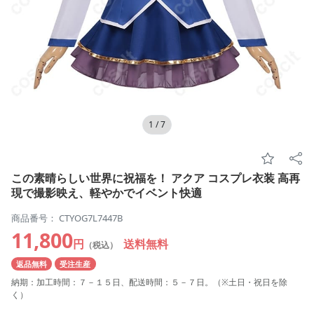
1
/
7
この素晴らしい世界に祝福を！ アクア コスプレ衣装 高再
現で撮影映え、軽やかでイベント快適
商品番号： CTYOG7L7447B
11,800
円
送料無料
（税込）
返品無料
受注生産
納期：加工時間：７－１５日、配送時間：５－７日。（※土日・祝日を除
く）