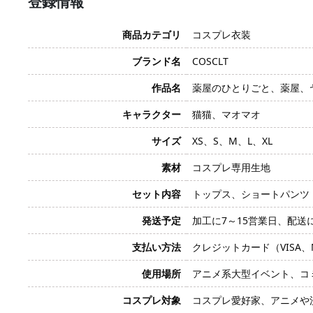
登録情報
商品カテゴリ
コスプレ衣装
ブランド名
COSCLT
作品名
薬屋のひとりごと、薬屋、
キャラクター
猫猫、マオマオ
サイズ
XS、S、M、L、XL
素材
コスプレ専用生地
セット内容
トップス、ショートパンツ
発送予定
加工に7～15営業日、配送
支払い方法
クレジットカード（VISA、Mas
使用場所
アニメ系大型イベント、コ
コスプレ対象
コスプレ愛好家、アニメや