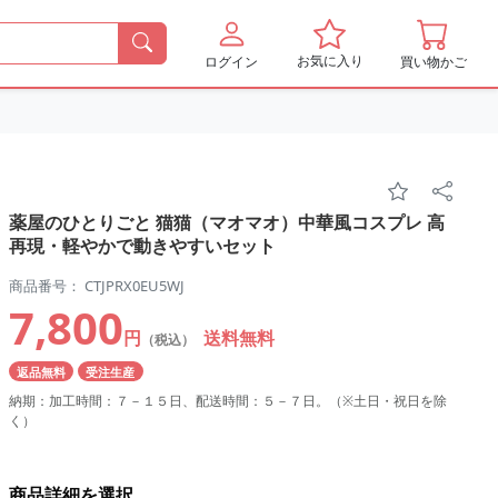
お気に入り
ログイン
買い物かご
薬屋のひとりごと 猫猫（マオマオ）中華風コスプレ 高
再現・軽やかで動きやすいセット
商品番号： CTJPRX0EU5WJ
7,800
円
送料無料
（税込）
返品無料
受注生産
納期：加工時間：７－１５日、配送時間：５－７日。（※土日・祝日を除
く）
商品詳細を選択